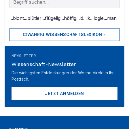
...biont
...blütler
...flügelig
...höffig
...id
...ik
...logie
...man
WAHRIG WISSENSCHAFTSLEXIKON
NEWSLETTER
Wissenschaft-Newsletter
Die wichtigsten Entdeckungen der Woche direkt in Ihr
Postfach.
JETZT ANMELDEN