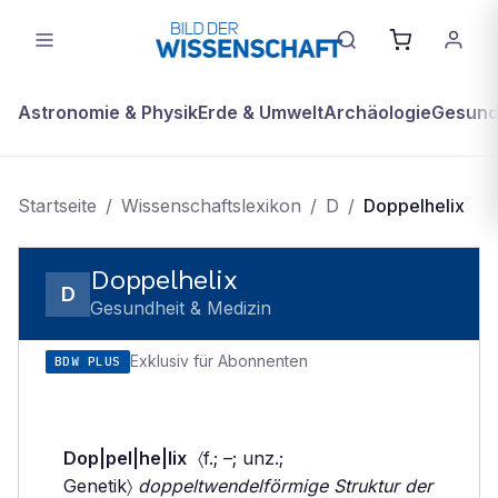
Astronomie & Physik
Erde & Umwelt
Archäologie
Gesundh
Startseite
/
Wissenschaftslexikon
/
D
/
Doppelhelix
Doppelhelix
D
Gesundheit & Medizin
Exklusiv für Abonnenten
BDW PLUS
Dop|pel|he|lix
〈f.; –; unz.;
Genetik〉
doppeltwendelförmige Struktur der