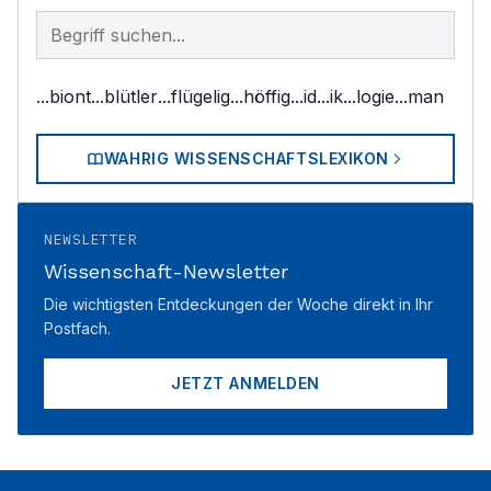
Begriff im Lexikon suchen
...biont
...blütler
...flügelig
...höffig
...id
...ik
...logie
...man
WAHRIG WISSENSCHAFTSLEXIKON
NEWSLETTER
Wissenschaft-Newsletter
Die wichtigsten Entdeckungen der Woche direkt in Ihr
Postfach.
JETZT ANMELDEN