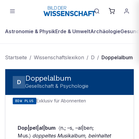
Astronomie & Physik
Erde & Umwelt
Archäologie
Gesundh
Startseite
/
Wissenschaftslexikon
/
D
/
Doppelalbum
Doppelalbum
D
Gesellschaft & Psychologie
Exklusiv für Abonnenten
BDW PLUS
Dop|pel|al|bum
〈n.; –s, –al|ben;
Mus.〉
doppeltes Musikalbum, beinhaltet