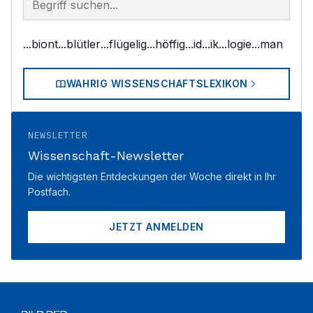
...biont
...blütler
...flügelig
...höffig
...id
...ik
...logie
...man
WAHRIG WISSENSCHAFTSLEXIKON
NEWSLETTER
Wissenschaft-Newsletter
Die wichtigsten Entdeckungen der Woche direkt in Ihr
Postfach.
JETZT ANMELDEN