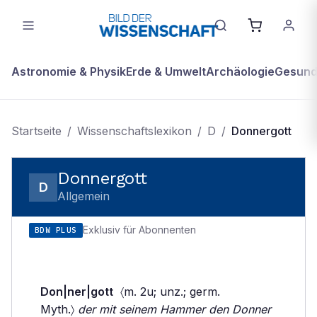
Astronomie & Physik
Erde & Umwelt
Archäologie
Gesundh
Startseite
/
Wissenschaftslexikon
/
D
/
Donnergott
Donnergott
D
Allgemein
Exklusiv für Abonnenten
BDW PLUS
Don|ner|gott
〈m. 2u; unz.; germ.
Myth.〉
der mit seinem Hammer den Donner