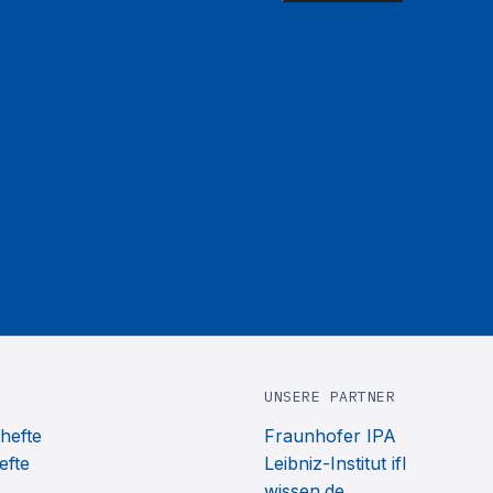
UNSERE PARTNER
hefte
Fraunhofer IPA
efte
Leibniz-Institut ifl
wissen.de