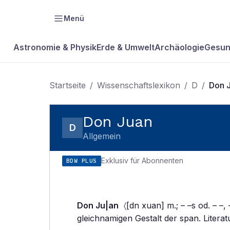
Menü
Astronomie & Physik
Erde & Umwelt
Archäologie
Gesun
Startseite
/
Wissenschaftslexikon
/
D
/
Don 
Don Juan
D
Allgemein
Exklusiv für Abonnenten
BDW PLUS
Don Ju|an
〈[dn xuan] m.; – –s od. – –, 
gleichnamigen Gestalt der span. Literat