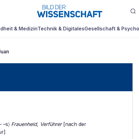
dheit & Medizin
Technik & Digitales
Gesellschaft & Psycho
Juan
– –s〉
Frauenheld, Verführer
[nach der
ur]