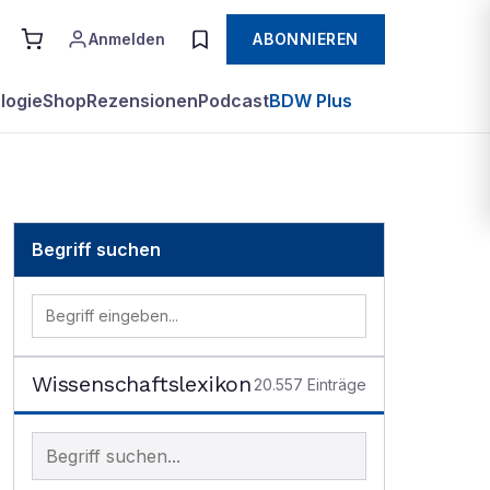
Anmelden
ABONNIEREN
logie
Shop
Rezensionen
Podcast
BDW Plus
Begriff suchen
Wissenschaftslexikon
20.557
Einträge
Begriff im Lexikon suchen