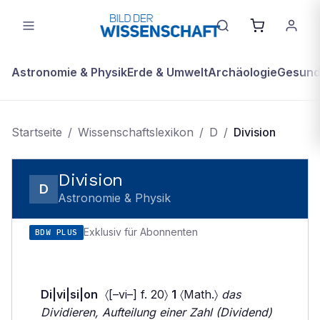
Astronomie & Physik
Erde & Umwelt
Archäologie
Gesundh
Startseite
/
Wissenschaftslexikon
/
D
/
Division
Division
D
Astronomie & Physik
Exklusiv für Abonnenten
BDW PLUS
Di|vi|si|on
〈[–vi–] f. 20〉
1
〈Math.〉
das
Dividieren, Aufteilung einer Zahl (Dividend)