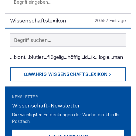
Wissenschaftslexikon
20.557
Einträge
Begriff im Lexikon suchen
...biont
...blütler
...flügelig
...höffig
...id
...ik
...logie
...man
WAHRIG WISSENSCHAFTSLEXIKON
NEWSLETTER
Wissenschaft-Newsletter
Die wichtigsten Entdeckungen der Woche direkt in Ihr
Postfach.