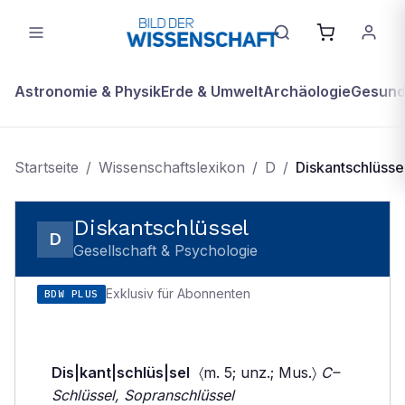
Astronomie & Physik
Erde & Umwelt
Archäologie
Gesundh
Startseite
/
Wissenschaftslexikon
/
D
/
Diskantschlüsse
Diskantschlüssel
D
Gesellschaft & Psychologie
Exklusiv für Abonnenten
BDW PLUS
Dis|kant|schlüs|sel
〈m. 5; unz.; Mus.〉
C–
Schlüssel, Sopranschlüssel