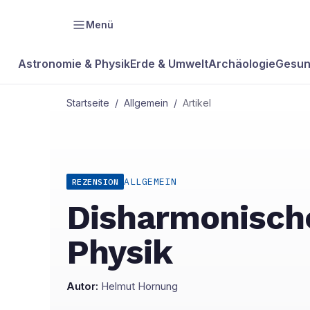
Menü
Astronomie & Physik
Erde & Umwelt
Archäologie
Gesun
Startseite
/
Allgemein
/
Artikel
ALLGEMEIN
REZENSION
Disharmonisch
Physik
Autor:
Helmut Hornung