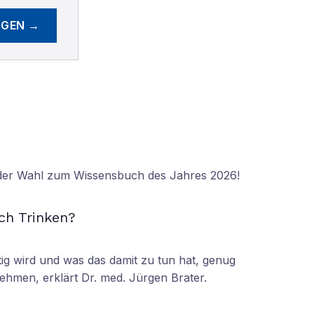
EGEN →
 der Wahl zum Wissensbuch des Jahres 2026!
N
ch Trinken?
tig wird und was das damit zu tun hat, genug
ehmen, erklärt Dr. med. Jürgen Brater.
N