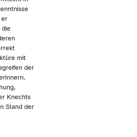
kenntnisse
 er
 die
deren
orrekt
ktüre mit
egreifen der
erinnern.
chung,
ker Knechts
en Stand der