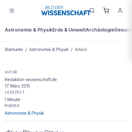
Astronomie & Physik
Erde & Umwelt
Archäologie
Gesundh
Startseite
/
Astronomie & Physik
/
Artikel
ASTRONOMIE & PHYSIK
Direkter Blick ins Sonnenfeuer
AUTOR
Redaktion wissenschaft.de
17. März 2015
LESEZEIT
1
Minute
RUBRIK
Astronomie & Physik