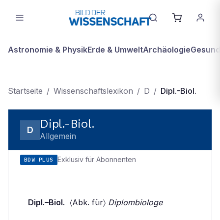
Astronomie & Physik
Erde & Umwelt
Archäologie
Gesundh
Startseite
/
Wissenschaftslexikon
/
D
/
Dipl.-Biol.
Dipl.-Biol.
D
Allgemein
Exklusiv für Abonnenten
BDW PLUS
Dipl.–Biol.
〈Abk. für〉
Diplombiologe