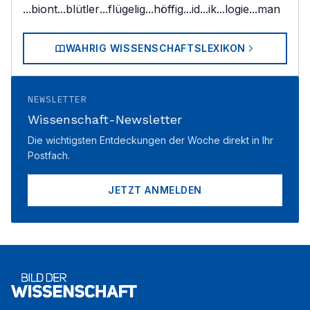
...biont
...blütler
...flügelig
...höffig
...id
...ik
...logie
...man
WAHRIG WISSENSCHAFTSLEXIKON
NEWSLETTER
Wissenschaft-Newsletter
Die wichtigsten Entdeckungen der Woche direkt in Ihr
Postfach.
JETZT ANMELDEN