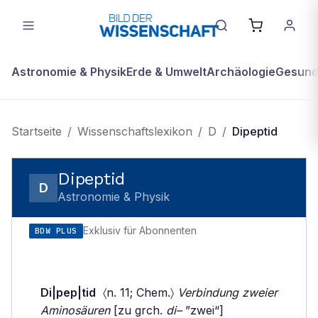
Astronomie & Physik
Erde & Umwelt
Archäologie
Gesundh
Startseite
/
Wissenschaftslexikon
/
D
/
Dipeptid
Dipeptid
D
Astronomie & Physik
Exklusiv für Abonnenten
BDW PLUS
Di|pep|tid
〈n. 11; Chem.〉
Verbindung zweier
Aminosäuren
[zu grch.
di–
”zwei“]