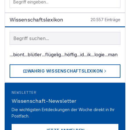
Wissenschaftslexikon
20.557
Einträge
Begriff im Lexikon suchen
...biont
...blütler
...flügelig
...höffig
...id
...ik
...logie
...man
WAHRIG WISSENSCHAFTSLEXIKON
NEWSLETTER
Wissenschaft-Newsletter
Die wichtigsten Entdeckungen der Woche direkt in Ihr
Postfach.