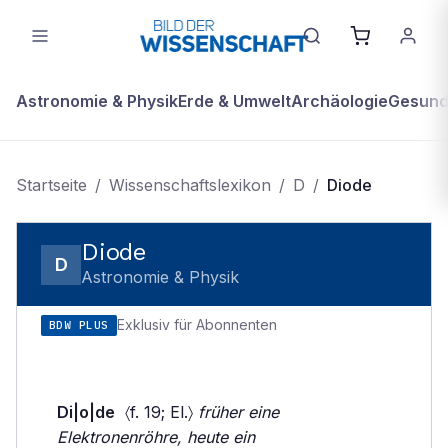
Astronomie & Physik
Erde & Umwelt
Archäologie
Gesundh
Startseite
/
Wissenschaftslexikon
/
D
/
Diode
Diode
D
Astronomie & Physik
Exklusiv für Abonnenten
BDW PLUS
Di|o|de
〈f. 19; El.〉
früher eine
Elektronenröhre, heute ein