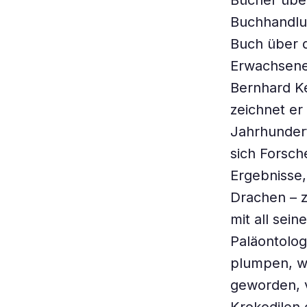
Bücher über
Buchhandlun
Buch über di
Erwachsene 
Bernhard Ke
zeichnet er
Jahrhundert
sich Forsch
Ergebnisse,
Drachen – z
mit all sei
Paläontolog
plumpen, w
geworden, v