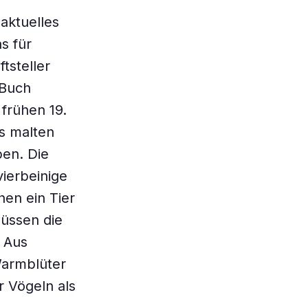
aktuelles
s für
tsteller
 Buch
 frühen 19.
s malten
ben. Die
ierbeinige
hen ein Tier
müssen die
. Aus
Warmblüter
r Vögeln als