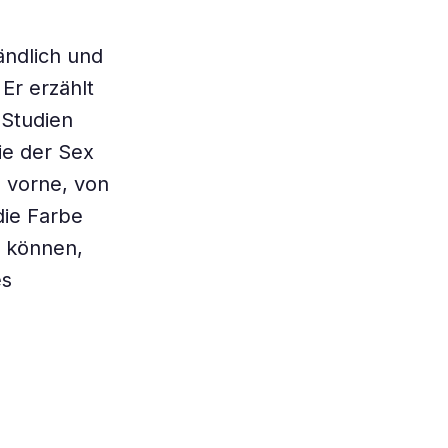
ändlich und
Er erzählt
 Studien
ie der Sex
 vorne, von
die Farbe
n können,
es