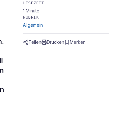
LESEZEIT
1
Minute
RUBRIK
Allgemein
n.
Teilen
Drucken
Merken
l
en
rn