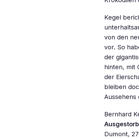
Krokodilen
Kegel beric
unterhaltsa
von den neu
vor. So hab
der gigant
hinten, mit
der Eiersch
bleiben doc
Aussehens d
Bernhard K
Ausgestorb
Dumont, 27