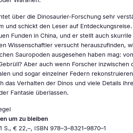
 oder Waranen.
htet über die Dinosaurier-Forschung sehr verst
m und schickt den Leser auf Entdeckungsreise. 
en Funden in China, und er stellt auch skurrile
en Wissenschaftler versucht herauszufinden, w
ischen Sauropoden ausgesehen haben mag: von
 Gebrüll? Aber auch wenn Forscher inzwischen 
alen und sogar einzelner Federn rekonstruiere
h das Verhalten der Dinos und viele Details ihr
er Fantasie überlassen.
egel
en um zu bleiben
1 S., € 22,–, ISBN 978–3–8321–9870–1