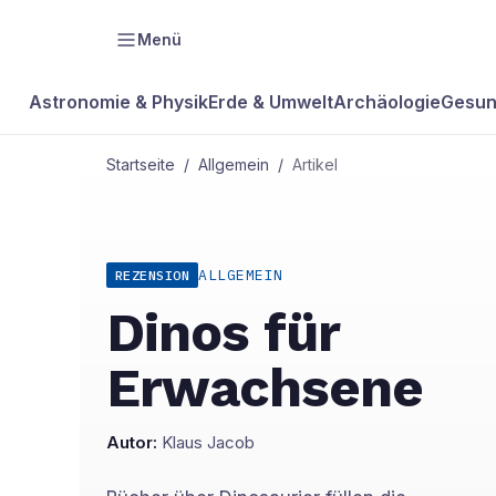
Menü
Astronomie & Physik
Erde & Umwelt
Archäologie
Gesun
Startseite
/
Allgemein
/
Artikel
ALLGEMEIN
REZENSION
Dinos für
Erwachsene
Autor:
Klaus Jacob