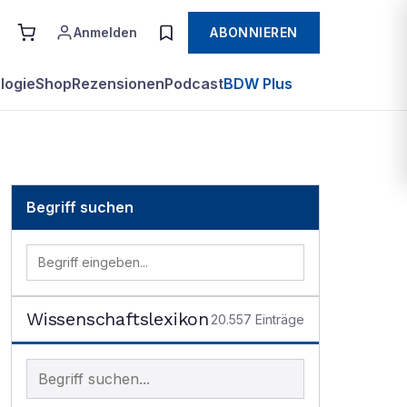
Anmelden
ABONNIEREN
logie
Shop
Rezensionen
Podcast
BDW Plus
Begriff suchen
Wissenschaftslexikon
20.557
Einträge
Begriff im Lexikon suchen