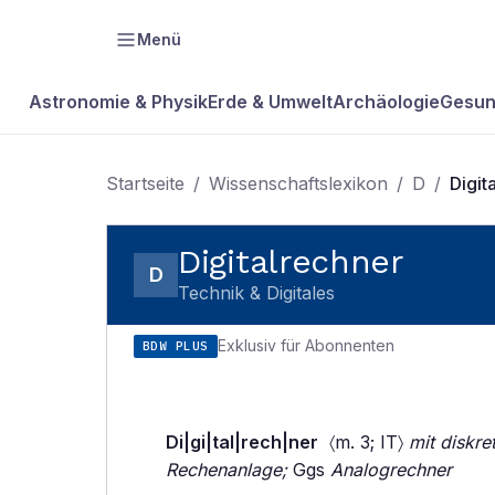
Menü
Astronomie & Physik
Erde & Umwelt
Archäologie
Gesun
Startseite
/
Wissenschaftslexikon
/
D
/
Digit
Digitalrechner
D
Technik & Digitales
Exklusiv für Abonnenten
BDW PLUS
Di|gi|tal|rech|ner
〈m. 3; IT〉
mit diskre
Rechenanlage;
Ggs
Analogrechner