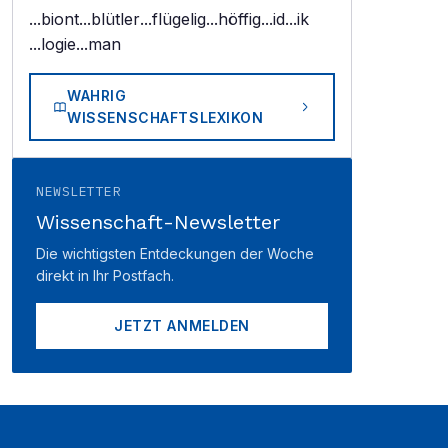
...biont
...blütler
...flügelig
...höffig
...id
...ik
...logie
...man
WAHRIG
WISSENSCHAFTSLEXIKON
NEWSLETTER
Wissenschaft-Newsletter
Die wichtigsten Entdeckungen der Woche
direkt in Ihr Postfach.
JETZT ANMELDEN