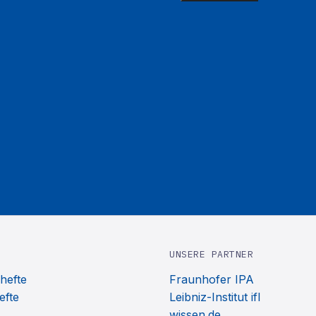
UNSERE PARTNER
hefte
Fraunhofer IPA
efte
Leibniz-Institut ifl
wissen.de