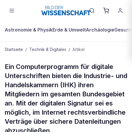
Astronomie & Physik
Erde & Umwelt
Archäologie
Gesundh
Startseite
/
Technik & Digitales
/
Artikel
TECHNIK & DIGITALES
Ein Computerprogramm für digitale
Digitale Signaturen ermöglichen
Unterschriften bieten die Industrie- und
rechtsgültige Verträge über Internet
Handelskammern (IHK) ihren
Mitgliedern im gesamten Bundesgebiet
an. Mit der digitalen Signatur sei es
möglich, im Internet rechtsverbindliche
Verträge über sichere Datenleitungen
abzuschließen.