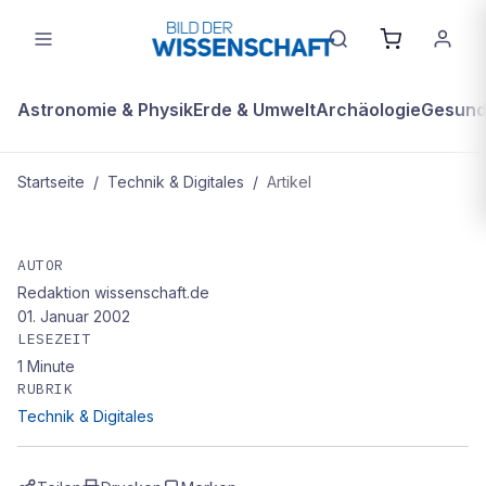
Astronomie & Physik
Erde & Umwelt
Archäologie
Gesundh
Startseite
/
Technik & Digitales
/
Artikel
TECHNIK & DIGITALES
Digitale Signatur - Schlüssel zur
AUTOR
Redaktion wissenschaft.de
Sicherheit
01. Januar 2002
LESEZEIT
1
Minute
RUBRIK
Technik & Digitales