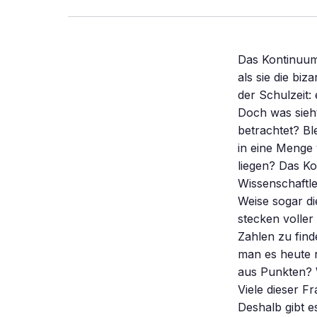
Das Kontinuum der Zahlengeraden brachte einige Mathematiker fast um den Verstand, als sie die bizarre Welt des Unendlichen erkundeten. Die Zahlengerade kennt jeder aus der Schulzeit: eine Linie, auf der sich im Prinzip alle Dezimalzahlen eintragen lassen. Doch was sieht man, wenn man diese Linie unter dem gedanklichen Mikroskop betrachtet? Bleibt sie ein lückenloses „Kontinuum” einer geraden Linie – oder zerfällt sie in eine Menge von Zahlen, markiert durch Punkte, die dicht bei dicht nebeneinander liegen? Das Kontinuum der Zahlengeraden und die Punkte darin haben manche Wissenschaftler angeblich an den Rand des Wahnsinns gebracht – und in gewisser Weise sogar die Mathematik gespalten. Denn die Fragen rund um das Kontinuum stecken voller mathematischem Sprengstoff. Sind auf der Zahlengeraden nur reelle Zahlen zu finden? Oder verstecken sich dazwischen andere? Ist 0,999999… = 1 (wie man es heute noch in der Schule lernt) oder nur fast 1? Und: Besteht die Zahlengerade aus Punkten? Wenn ja, wie viele sind das? Und was ist, wenn nicht? Seltsam daran ist: Viele dieser Fragen lassen sich sowohl mit „Ja” als auch mit „Nein” beantworten. Deshalb gibt es heute nicht „die” Mathematik, sondern viele Mathematiken. Doch wie konnte sich die Mathematik aufspalten, ohne dass es die Öffentlichkeit überhaupt bemerkt hat? Dass die reelle Zahlengerade eine Art Zwitternatur besitzt – sowohl Kontinuum als auch Punktmenge ist –, wird heute in der Mathematik weitgehend kommentarlos hingenommen. Doch vor etwa 150 Jahren, als die Zahlengerade erfunden wurde, sorgte es für Verunsicherung. Damals begann Georg Cantor (1845 bis 1918), Professor für Mathematik in Halle, unendliche Punktmengen eingehend