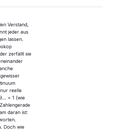
 Zahlen gibt. Und das, obwohl man die reellen Zahlen aus den natürlichen Zahlen entstehen lassen kann. Doch wie viele reelle Zahlen gibt es? Cantor ging fest davon aus, dass die Anzahl der reellen Zahlen, und damit die der Punkte im Kontinuum, genau 1 ist, die nächst größere unendliche Zahl nach 0, der Anzahl der natürlichen Zahlen. So wie zwischen 0 und 1 keine natürliche Zahl liegt, liege zwischen 0 und der Anzahl der reellen Zahlen keine weitere unendliche Zahl, glaubte Cantor. Diese Vermutung ging als Kontinuumshypothese in die Geschichte der Mathematik ein. Dazu passt eine Vorstellung, wie sie heute noch in der Schule unterrichtet wird: Jedem Punkt auf der Geraden entspricht eine reelle Zahl und jeder reellen Zahl ein Punkt. Die Gerade, das Kontinuum, ist mit reellen Zahlen voll besetzt. Sie setzt sich gleichsam aus unendlich vielen Punkten zusammen. Das war eine radikale Wende des mathematischen Denkens, weg von der 2200 Jahre alten Mathematik. Georg Cantor setzte diese Revolution in der Mathematik gegen heftige Widerstände durch – mit fast missionarischem Eifer und bis zu den Grenzen seiner psychischen Kräfte. Doch es sollte sich zeigen, dass selbst dieser geniale Mathematiker noch nicht radikal genug war. Für Cantor wurde die Suche nach einem Beweis der Kontinuumshypothese zu einer Geschichte des Scheiterns. Manche behaupten sogar, er sei aufgrund der Suche verrückt geworden – was nicht stimmt. Tatsache ist jedoch, dass Cantor geistig umnachtet starb, ohne