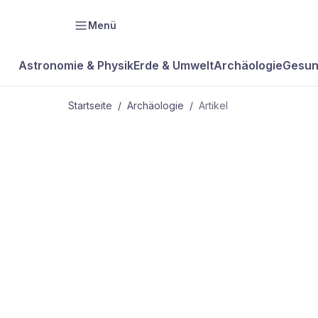
Menü
Astronomie & Physik
Erde & Umwelt
Archäologie
Gesun
Startseite
/
Archäologie
/
Artikel
ARCHÄOLOGIE
Die Zahleng
der Schulzei