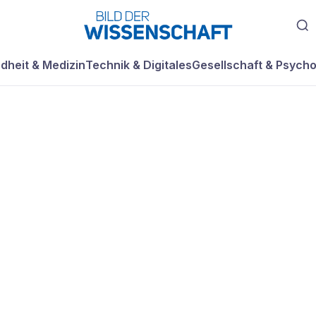
dheit & Medizin
Technik & Digitales
Gesellschaft & Psycho
erade kennt jeder
t