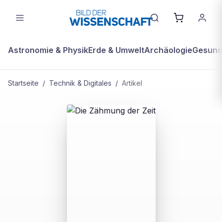
Astronomie & Physik
Erde & Umwelt
Archäologie
Gesundh
Startseite
/
Technik & Digitales
/
Artikel