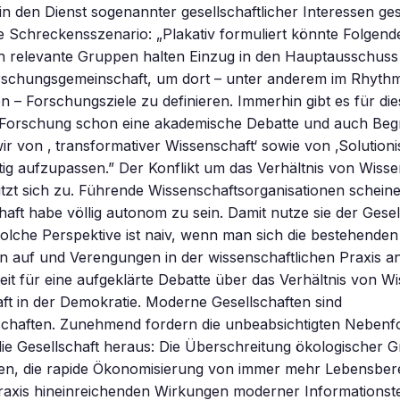
 in den Dienst sogenannter gesellschaftlicher Interessen ges
 Schreckensszenario: „Plakativ formuliert könnte Folgende
ch relevante Gruppen halten Einzug in den Hauptausschuss
schungsgemeinschaft, um dort – unter anderem im Rhyth
 – Forschungsziele zu definieren. Immerhin gibt es für die
 Forschung schon eine akademische Debatte und auch Begrif
r von ‚ transformativer Wissenschaft‘ sowie von ‚Solution
tig aufzupassen.” Der Konflikt um das Verhältnis von Wiss
tzt sich zu. Führende Wissenschaftsorganisationen scheine
haft habe völlig autonom zu sein. Damit nutze sie der Gese
solche Perspektive ist naiv, wenn man sich die bestehenden
 auf und Verengungen in der wissenschaftlichen Praxis ans
eit für eine aufgeklärte Debatte über das Verhältnis von W
ft in der Demokratie. Moderne Gesellschaften sind
schaften. Zunehmend fordern die unbeabsichtigten Nebenf
ie Gesellschaft heraus: Die Überschreitung ökologischer 
en, die rapide Ökonomisierung von immer mehr Lebensberei
praxis hineinreichenden Wirkungen moderner Informationst