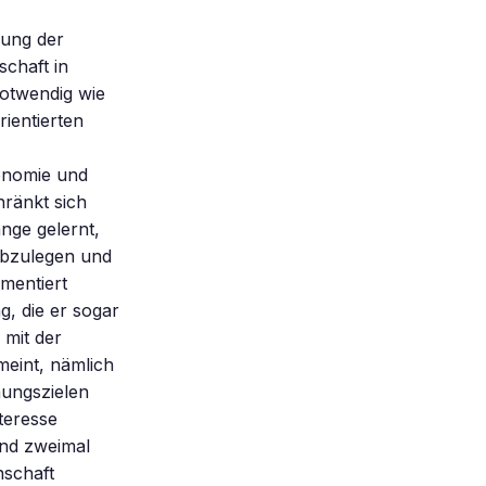
dung der
schaft in
otwendig wie
rientierten
onomie und
ränkt sich
nge gelernt,
 abzulegen und
umentiert
, die er sogar
 mit der
meint, nämlich
hungszielen
teresse
and zweimal
nschaft