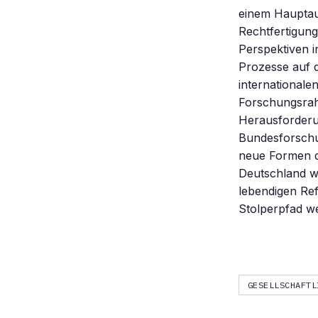
einem Hauptau
Rechtfertigung
Perspektiven i
Prozesse auf 
international
Forschungsrah
Herausforderun
Bundesforschu
neue Formen d
Deutschland w
lebendigen Ref
Stolperpfad w
GESELLSCHAFTL