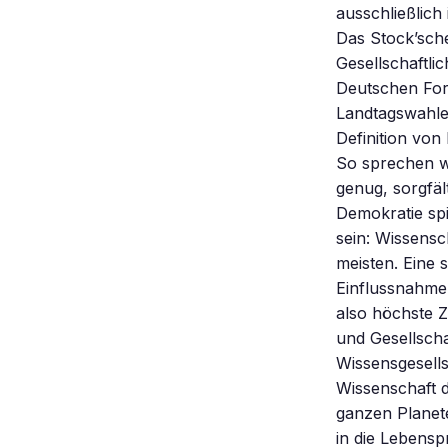
ausschließlich
Das Stock’sche
Gesellschaftli
Deutschen For
Landtagswahlen
Definition von
So sprechen wi
genug, sorgfäl
Demokratie spi
sein: Wissensc
meisten. Eine 
Einflussnahmen
also höchste Z
und Gesellscha
Wissensgesell
Wissenschaft d
ganzen Planet
in die Lebens