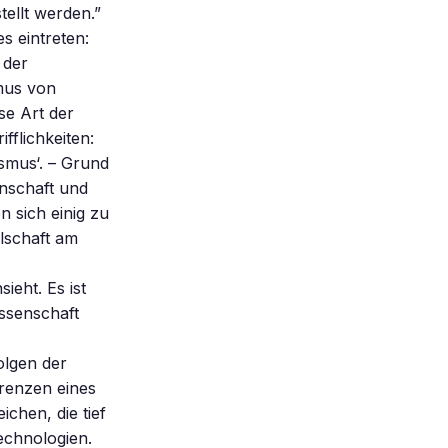
tellt werden.”
s eintreten:
 der
mus von
se Art der
flichkeiten:
ismus‘. – Grund
enschaft und
n sich einig zu
llschaft am
ieht. Es ist
issenschaft
olgen der
Grenzen eines
chen, die tief
echnologien.