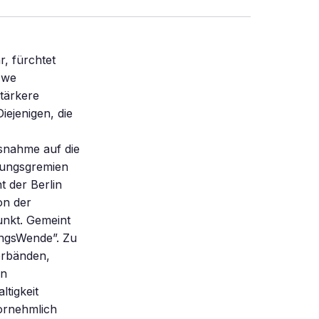
r, fürchtet
Uwe
stärkere
iejenigen, die
ssnahme auf die
idungsgremien
t der Berlin
on der
unkt. Gemeint
hungsWende”. Zu
erbänden,
en
tigkeit
ornehmlich