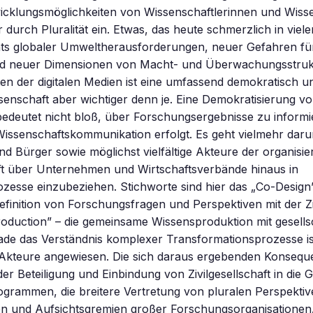
wicklungsmöglichkeiten von Wissenschaftlerinnen und Wiss
r durch Pluralität ein. Etwas, das heute schmerzlich in viele
chts globaler Umweltherausforderungen, neuer Gefahren fü
nd neuer Dimensionen von Macht- und Überwachungsstruk
ten der digitalen Medien ist eine umfassend demokratisch un
ssenschaft aber wichtiger denn je. Eine Demokratisierung v
edeutet nicht bloß, über Forschungsergebnisse zu informi
 Wissenschaftskommunikation erfolgt. Es geht vielmehr dar
d Bürger sowie möglichst vielfältige Akteure der organisie
aft über Unternehmen und Wirtschaftsverbände hinaus in
esse einzubeziehen. Stichworte sind hier das „Co-Design”,
inition von Forschungsfragen und Perspektiven mit der Ziv
oduction” – die gemeinsame Wissensproduktion mit gesells
ade das Verständnis komplexer Transformationsprozesse is
 Akteure angewiesen. Die sich daraus ergebenden Konsequ
r Beteiligung und Einbindung von Zivilgesellschaft in die 
grammen, die breitere Vertretung von pluralen Perspektiv
n und Aufsichtsgremien großer Forschungsorganisationen