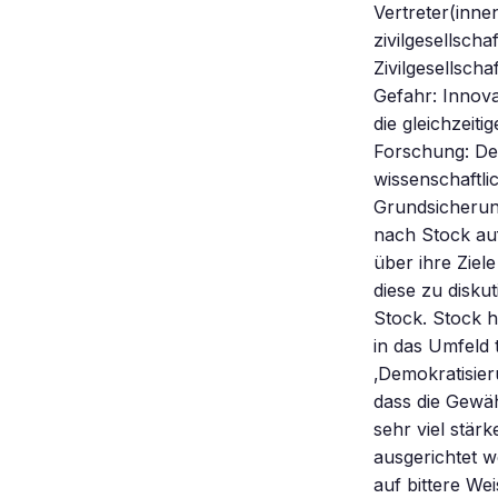
Vertreter(inne
zivilgesellsch
Zivilgesellsch
Gefahr: Innov
die gleichzeit
Forschung: Den
wissenschaftl
Grundsicherung
nach Stock auf
über ihre Ziel
diese zu disku
Stock. Stock h
in das Umfeld 
‚Demokratisier
dass die Gewä
sehr viel stär
ausgerichtet w
auf bittere W