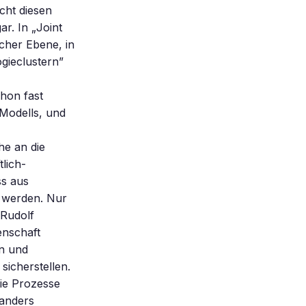
cht diesen
r. In „Joint
scher Ebene, in
ogieclustern”
chon fast
Modells, und
he an die
tlich-
ss aus
t werden. Nur
 Rudolf
enschaft
en und
sicherstellen.
ie Prozesse
 anders