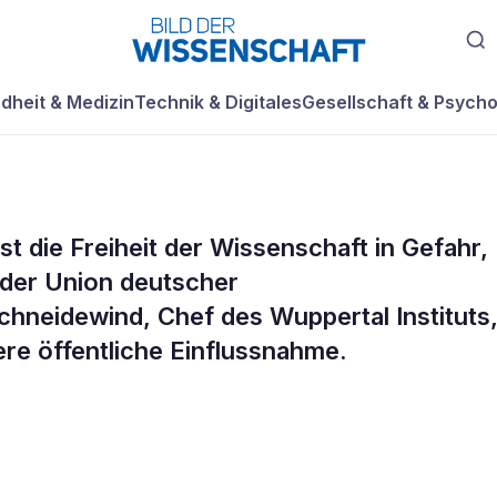
dheit & Medizin
Technik & Digitales
Gesellschaft & Psycho
st die Freiheit der Wissenschaft in Gefahr,
chaft braucht me
 der Union deutscher
neidewind, Chef des Wuppertal Instituts
ere öffentliche Einflussnahme.