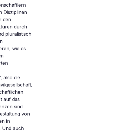
enschaftlern
n Disziplinen
r den
turen durch
d pluralistisch
on
eren, wie es
um,
rten
 also die
ilgesellschaft,
chaftlichen
t auf das
enzen sind
Gestaltung von
en in
. Und auch