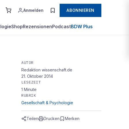
Anmelden
ABONNIEREN
logie
Shop
Rezensionen
Podcast
BDW Plus
AUTOR
Redaktion wissenschaft.de
hr
21. Oktober 2014
,
LESEZEIT
1
Minute
RUBRIK
Gesellschaft & Psychologie
Teilen
Drucken
Merken