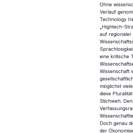
Ohne wissensch
Verlauf genomm
Technology Ini
„Hightech-Stra
auf regionaler
Wissenschaftss
Sprachlosigke
eine kritische
Wissenschaftse
Wissenschaft w
gesellschaftli
möglichst vie
diese Pluralitä
Stichweh. Den
Verfassungsran
Wissenschaftle
Doch genau di
der Ökonomisie