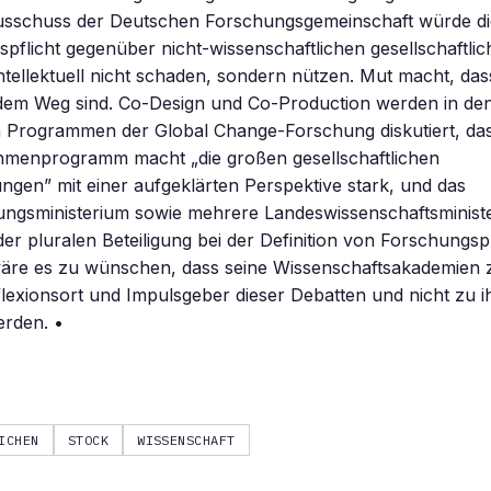
sschuss der Deutschen Forschungsgemeinschaft würde di
spflicht gegenüber nicht-wissenschaftlichen gesellschaftli
ntellektuell nicht schaden, sondern nützen. Mut macht, das
dem Weg sind. Co-Design und Co-Production werden in de
en Programmen der Global Change-Forschung diskutiert, da
menprogramm macht „die großen gesellschaftlichen
gen” mit einer aufgeklärten Perspektive stark, und das
ngsministerium sowie mehrere Landeswissenschaftsminist
er pluralen Beteiligung bei der Definition von Forschung
äre es zu wünschen, dass seine Wissenschaftsakademien
lexionsort und Impulsgeber dieser Debatten und nicht zu 
erden. •
ICHEN
STOCK
WISSENSCHAFT