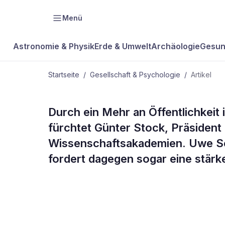
Menü
Astronomie & Physik
Erde & Umwelt
Archäologie
Gesun
Startseite
/
Gesellschaft & Psychologie
/
Artikel
GESELLSCHAFT & PSYCHOLOGIE
Durch ein Mehr an Öffentlichkeit i
Die Wissens
fürchtet Günter Stock, Präsident
Wissenschaftsakademien. Uwe Sch
Demokratie
fordert dagegen sogar eine stärk