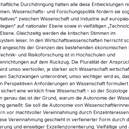
aftliche Durchdringung hätten alle diese Entwicklungen ni
en. Wissenschafts- und Forschungspolitik fördern sie soga
tiatives” zwischen Wissenschaft und Industrie auf europäi
tegien” auf nationaler Ebene sowie in vielfältigen „Technol
 Ebene. Gleichzeitig werden die kritischen Stimmen im
ystem leiser. In den Wirtschaftswissenschaften herrscht s
it angesichts der Grenzen des bestehenden ökonomischen 
 Technik- und Risikoforschung ist in Hochschulen und
inrichtungen auf dem Rückzug. Die Pluralität der Ansprüc
ird umso wertvoller, je stärker sich Wissenschaft wirtschaf
chen Sachzwängen unterordnet; umso wichtiger wird es, da
len Perspektiven Anforderungen an Wissenschaft formulier
t sichert eine wirklich freie Wissenschaft – so der Soziologe
n genau das ist der Grund, warum die Autonomie der Wiss
g genießt: Sie soll die Autonomie von Wissenschaftlerinn
rn vor machtvoller Vereinnahmung durch Einzelinteressen 
ese Vereinnahmung geschieht in verfeinerter Form durch d
rung und einseitiger Exzellenzorientierung. Vielfältige und