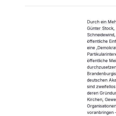
Durch ein Mehr 
Günter Stock,
Schneidewind, 
öffentliche Ei
eine ‚Demokrat
Partikularinte
öffentliche Me
durchzusetzen.
Brandenburgis
deutschen Aka
sind zweifellos
deren Gründun
Kirchen, Gewe
Organisationen
voranbringen 