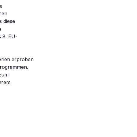
e
chen
s diese
n
s 8. EU-
erien erproben
sprogrammen.
 zum
ihrem