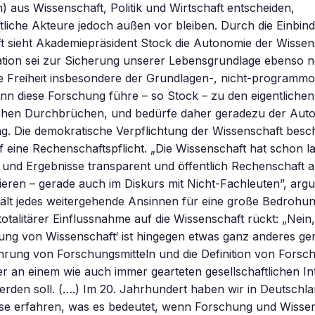
n) aus Wissenschaft, Politik und Wirtschaft entscheiden,
aftliche Akteure jedoch außen vor bleiben. Durch die Einbin
aft sieht Akademiepräsident Stock die Autonomie der Wissen
ation sei zur Sicherung unserer Lebensgrundlage ebenso n
ige Freiheit insbesondere der Grundlagen-, nicht-programmo
n diese Forschung führe – so Stock – zu den eigentlichen
ichen Durchbrüchen, und bedürfe daher geradezu der Aut
. Die demokratische Verpflichtung der Wissenschaft besch
 eine Rechenschaftspflicht. „Die Wissenschaft hat schon la
e und Ergebnisse transparent und öffentlich Rechenschaft
tieren – gerade auch im Diskurs mit Nicht-Fachleuten”, arg
ält jedes weitergehende Ansinnen für eine große Bedrohung
totalitärer Einflussnahme auf die Wissenschaft rückt: „Nein,
ung von Wissenschaft‘ ist hingegen etwas ganz anderes ge
hrung von Forschungsmitteln und die Definition von Forsc
ker an einem wie auch immer gearteten gesellschaftlichen In
erden soll. (….) Im 20. Jahrhundert haben wir in Deutschl
eise erfahren, was es bedeutet, wenn Forschung und Wisse