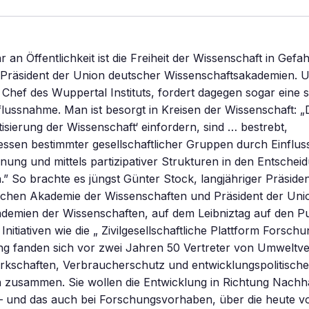
an Öffentlichkeit ist die Freiheit der Wissenschaft in Gefah
 Präsident der Union deutscher Wissenschaftsakademien. 
Chef des Wuppertal Instituts, fordert dagegen sogar eine 
nflussnahme. Man ist besorgt in Kreisen der Wissenschaft: „D
isierung der Wissenschaft‘ einfordern, sind … bestrebt,
ressen bestimmter gesellschaftlicher Gruppen durch Einflu
inung und mittels partizipativer Strukturen in den Entsche
” So brachte es jüngst Günter Stock, langjähriger Präsiden
chen Akademie der Wissenschaften und Präsident der Uni
demien der Wissenschaften, auf dem Leibniztag auf den P
 Initiativen wie die „ Zivilgesellschaftliche Plattform Forsc
g fanden sich vor zwei Jahren 50 Vertreter von Umweltv
rkschaften, Verbraucherschutz und entwicklungspolitisch
 zusammen. Sie wollen die Entwicklung in Richtung Nachhal
– und das auch bei Forschungsvorhaben, über die heute v