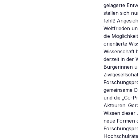
gelagerte Ent
stellen sich nu
fehlt! Angesi
Weltfrieden u
die Möglichkei
orientierte Wi
Wissenschaft b
derzeit in der
Bürgerinnen un
Zivilgesellsch
Forschungsproz
gemeinsame Def
und die „Co-Pr
Akteuren. Ger
Wissen dieser
neue Formen de
Forschungspro
Hochschulräte