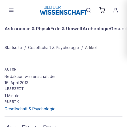
Astronomie & Physik
Erde & Umwelt
Archäologie
Gesundh
Startseite
/
Gesellschaft & Psychologie
/
Artikel
GESELLSCHAFT & PSYCHOLOGIE
„Die Wertschöpfung in der Industrie
AUTOR
Redaktion wissenschaft.de
ist unser Glück"
16. April 2013
LESEZEIT
1
Minute
RUBRIK
Gesellschaft & Psychologie