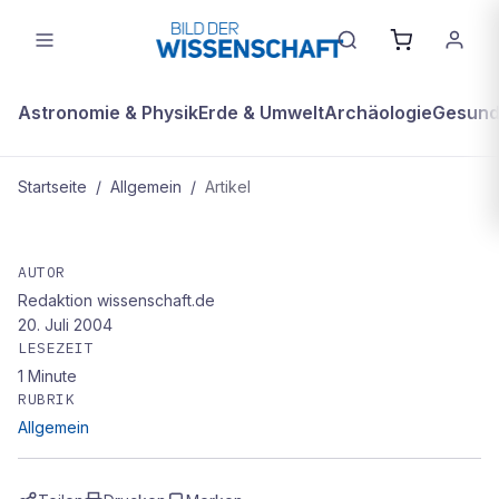
Astronomie & Physik
Erde & Umwelt
Archäologie
Gesundh
Startseite
/
Allgemein
/
Artikel
ALLGEMEIN
Die Wechselwirkungen von Migräne,
AUTOR
Redaktion wissenschaft.de
20. Juli 2004
LESEZEIT
1
Minute
RUBRIK
Allgemein