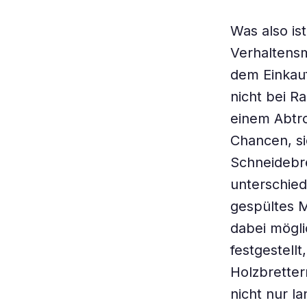
Was also is
Verhaltens
dem Einkauf
nicht bei R
einem Abtro
Chancen, s
Schneidebre
unterschied
gespültes M
dabei mögli
festgestell
Holzbretter
nicht nur l