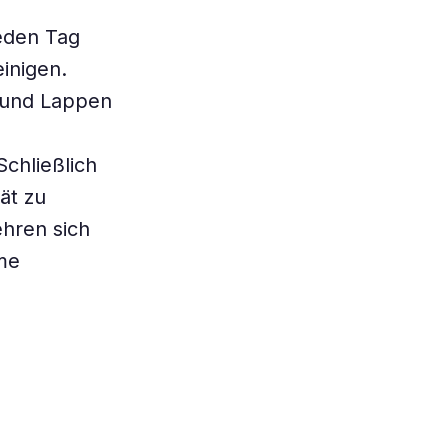
eden Tag
inigen.
 und Lappen
chließlich
pät zu
ehren sich
me