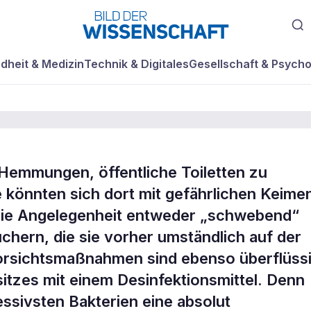
dheit & Medizin
Technik & Digitales
Gesellschaft & Psycho
emmungen, öffentliche Toiletten zu
e könnten sich dort mit gefährlichen Keime
fahr lauert in
e die Angelegenheit entweder „schwebend“
chern, die sie vorher umständlich auf der
Vorsichtsmaßnahmen sind ebenso überflüss
sitzes mit einem Desinfektionsmittel. Denn
essivsten Bakterien eine absolut