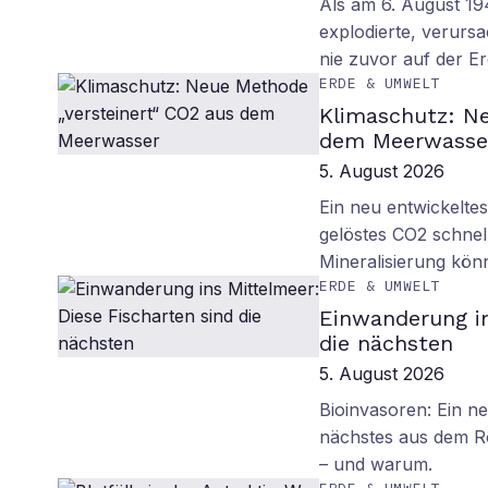
Als am 6. August 1
explodierte, verurs
nie zuvor auf der E
ERDE & UMWELT
Klimaschutz: Ne
dem Meerwasse
5. August 2026
Ein neu entwickelte
gelöstes CO2 schnell
Mineralisierung kö
ERDE & UMWELT
Einwanderung in
die nächsten
5. August 2026
Bioinvasoren: Ein n
nächstes aus dem R
– und warum.