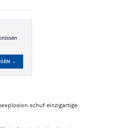
bnissen
EGEN →
xplosion schuf einzigartige