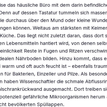
ise das häusliche Büro mit dem darin befindlic
Denn auf dessen Tastatur tummeln sich massen
die durchaus über den Mund oder kleine Wunde
ngen können. Weitaus am stärksten mit Keimen
 Küche. Das liegt nicht zuletzt daran, dass dort 
en Lebensmitteln hantiert wird, von denen selb
einlichkeit Reste in Fugen und Ritzen verschw
idealen Nährboden bilden. Hinzu kommt, dass e
l warm und oft auch feucht ist – ebenfalls trau
 für Bakterien, Einzeller und Pilze. Als besond
 haben Wissenschaftler die schmale Abflussri
lschrankrückwand ausgemacht. Dort treiben si
otenziell gefährliche Mikroorganismen herum 
icht bevölkerten Spüllappen.