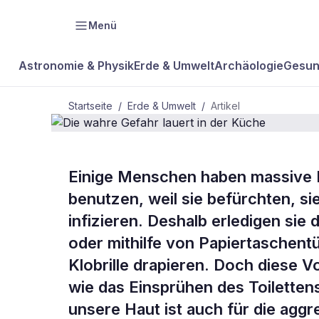
Menü
Astronomie & Physik
Erde & Umwelt
Archäologie
Gesun
Startseite
/
Erde & Umwelt
/
Artikel
Einige Menschen haben massive H
BDW Plus
ERDE & UMWELT
benutzen, weil sie befürchten, si
Die wahre Ge
infizieren. Deshalb erledigen si
oder mithilfe von Papiertaschentü
der Küche
Klobrille drapieren. Doch diese 
wie das Einsprühen des Toiletten
unsere Haut ist auch für die aggr