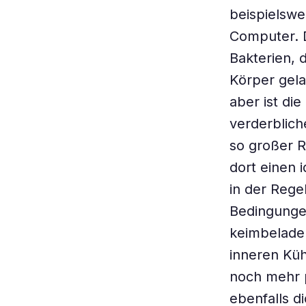
beispielswe
Computer. 
Bakterien, 
Körper gela
aber ist die
verderblich
so großer R
dort einen 
in der Rege
Bedingungen
keimbeladen
inneren Küh
noch mehr p
ebenfalls d