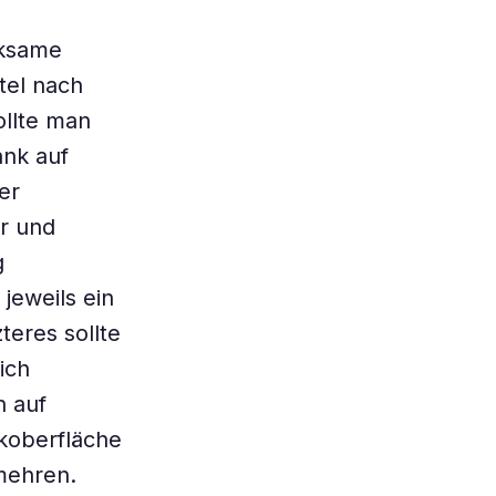
rksame
tel nach
ollte man
ank auf
er
r und
g
jeweils ein
teres sollte
ich
n auf
ikoberfläche
mehren.