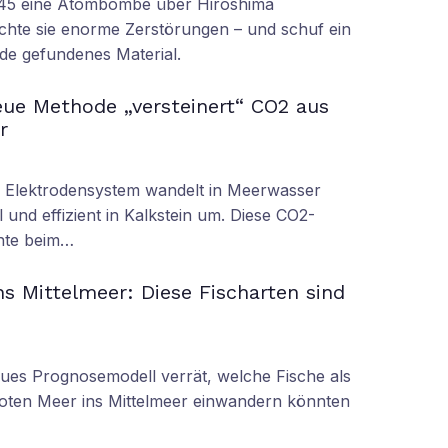
945 eine Atombombe über Hiroshima
achte sie enorme Zerstörungen – und schuf ein
rde gefundenes Material.
ue Methode „versteinert“ CO2 aus
r
s Elektrodensystem wandelt in Meerwasser
 und effizient in Kalkstein um. Diese CO2-
nnte beim…
s Mittelmeer: Diese Fischarten sind
eues Prognosemodell verrät, welche Fische als
oten Meer ins Mittelmeer einwandern könnten