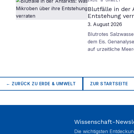
ERDE & UMWELT
Blutfälle in der
Entstehung ver
3. August 2026
Blutrotes Salzwasse
dem Eis. Genanalyse
auf urzeitliche Mee
← ZURÜCK ZU
ERDE & UMWELT
ZUR STARTSEITE
Wissenschaft-Newsl
Die wichtigsten Entdeckun