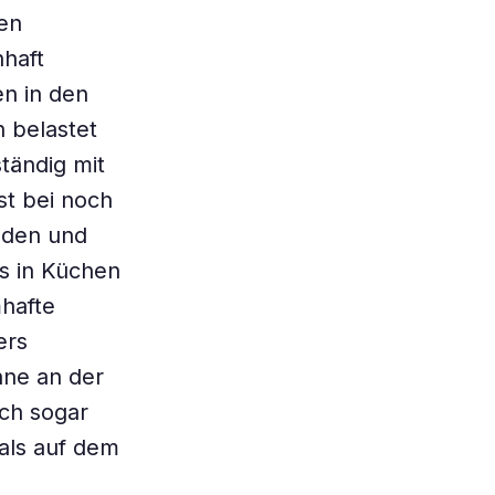
hen
haft
n in den
 belastet
ständig mit
st bei noch
inden und
s in Küchen
mhafte
ers
nne an der
ch sogar
als auf dem