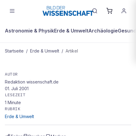
Astronomie & Physik
Erde & Umwelt
Archäologie
Gesundh
Startseite
/
Erde & Umwelt
/
Artikel
ERDE & UMWELT
Die Turbo-Bäume
AUTOR
Redaktion wissenschaft.de
01. Juli 2001
LESEZEIT
1
Minute
RUBRIK
Erde & Umwelt