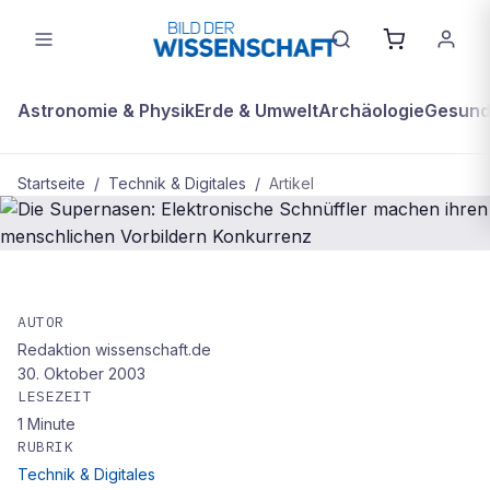
Astronomie & Physik
Erde & Umwelt
Archäologie
Gesundh
Startseite
/
Technik & Digitales
/
Artikel
TECHNIK & DIGITALES
Die Supernasen: Elektronische
AUTOR
Redaktion wissenschaft.de
Schnüffler machen ihren
30. Oktober 2003
menschlichen Vorbildern Konkurrenz
LESEZEIT
1
Minute
RUBRIK
Technik & Digitales