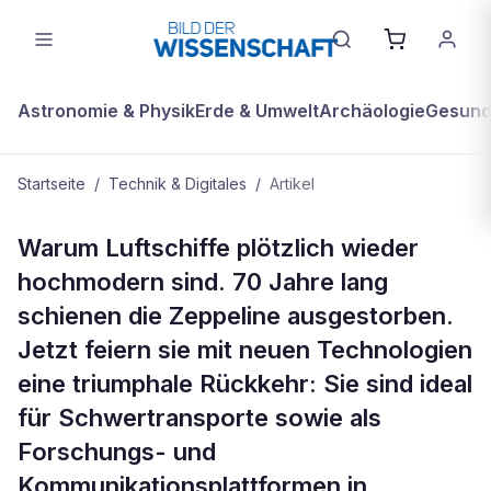
Astronomie & Physik
Erde & Umwelt
Archäologie
Gesundh
Startseite
/
Technik & Digitales
/
Artikel
TECHNIK & DIGITALES
Warum Luftschiffe plötzlich wieder
Die Rückkehr der sanften Riesen
hochmodern sind. 70 Jahre lang
schienen die Zeppeline ausgestorben.
Jetzt feiern sie mit neuen Technologien
eine triumphale Rückkehr: Sie sind ideal
für Schwertransporte sowie als
Forschungs- und
Kommunikationsplattformen in