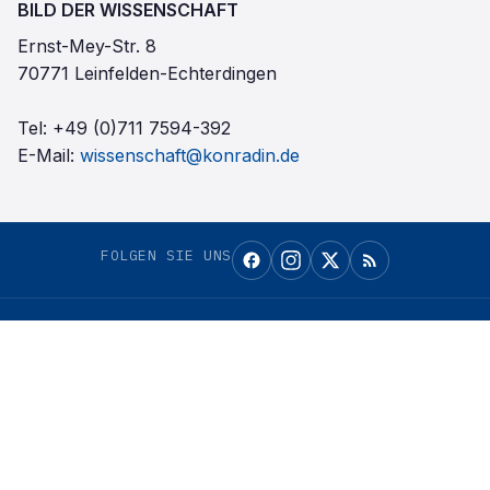
BILD DER WISSENSCHAFT
Ernst-Mey-Str. 8
70771 Leinfelden-Echterdingen
Tel:
+49 (0)711 7594-392
E-Mail:
wissenschaft@konradin.de
FOLGEN SIE UNS
Bild der Wissenschaft
als bevorzugte Quelle bei
Google einrichten
Auf Google merken →
Konradin Mediengruppe
©
2026
Bild der Wissenschaft