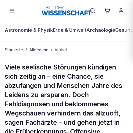
Astronomie & Physik
Erde & Umwelt
Archäologie
Gesundh
Startseite
/
Allgemein
/
Artikel
ALLGEMEIN
Viele seelische Störungen kündigen
Die Psyche gibt Frühalarm
sich zeitig an – eine Chance, sie
abzufangen und Menschen Jahre des
Leidens zu ersparen. Doch
Fehldiagnosen und beklommenes
Wegschauen verhindern das allzuoft,
sagen Fachärzte – und gehen jetzt in
die Früherkennungs-Offensive.