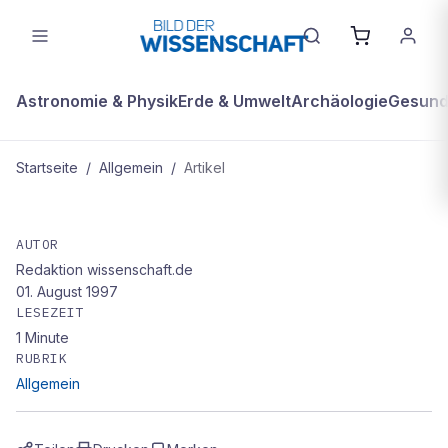
Astronomie & Physik
Erde & Umwelt
Archäologie
Gesundh
Startseite
/
Allgemein
/
Artikel
ALLGEMEIN
„Die Piraten des Nordens – Leben
AUTOR
Redaktion wissenschaft.de
und Sterben der Wikinger" von Régis
01. August 1997
Boyer
LESEZEIT
1
Minute
RUBRIK
Allgemein