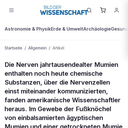
Astronomie & Physik
Erde & Umwelt
Archäologie
Gesundh
Startseite
/
Allgemein
/
Artikel
ALLGEMEIN
Die Nerven jahrtausendealter Mumien
Die Nerven der Pharaonen
enthalten noch heute chemische
Substanzen, über die Nervenzellen
einst miteinander kommunizierten,
fanden amerikanische Wissenschaftler
heraus. Im Gewebe der Fußknöchel
von einbalsamierten ägyptischen
Mumien und einer getrockneten Mumie