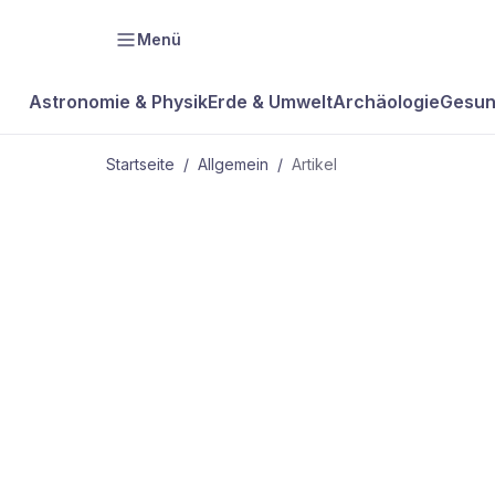
Menü
Astronomie & Physik
Erde & Umwelt
Archäologie
Gesun
Startseite
/
Allgemein
/
Artikel
ALLGEMEIN
Die Kulturen
Mesoamerik