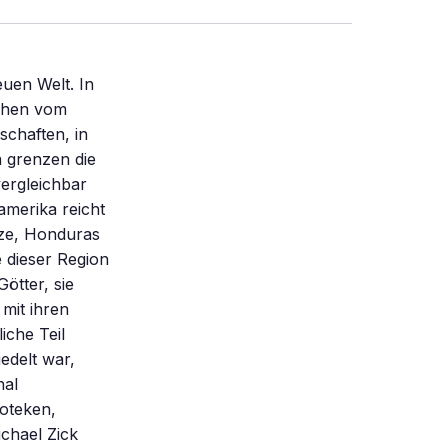
uen Welt. In
sehen vom
schaften, in
a grenzen die
vergleichbar
amerika reicht
ize, Honduras
 dieser Region
ötter, sie
 mit ihren
iche Teil
edelt war,
nal
oteken,
chael Zick