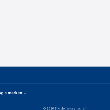
ogle merken →
©
2026
Bild der Wissenschaft