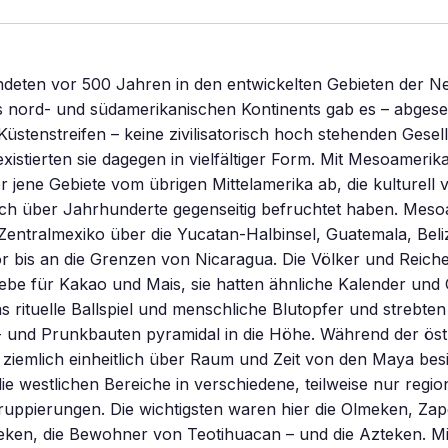
ndeten vor 500 Jahren in den entwickelten Gebieten der Ne
s nord- und südamerikanischen Kontinents gab es – abge
üstenstreifen – keine zivilisatorisch hoch stehenden Gesell
istierten sie dagegen in vielfältiger Form. Mit Mesoamerik
r jene Gebiete vom übrigen Mittelamerika ab, die kulturell 
 sich über Jahrhunderte gegenseitig befruchtet haben. Meso
entralmexiko über die Yucatan-Halbinsel, Guatemala, Bel
r bis an die Grenzen von Nicaragua. Die Völker und Reiche
liebe für Kakao und Mais, sie hatten ähnliche Kalender und G
as rituelle Ballspiel und menschliche Blutopfer und strebten
- und Prunkbauten pyramidal in die Höhe. Während der östl
iemlich einheitlich über Raum und Zeit von den Maya besi
die westlichen Bereiche in verschiedene, teilweise nur regio
uppierungen. Die wichtigsten waren hier die Olmeken, Zap
eken, die Bewohner von Teotihuacan – und die Azteken. Mi