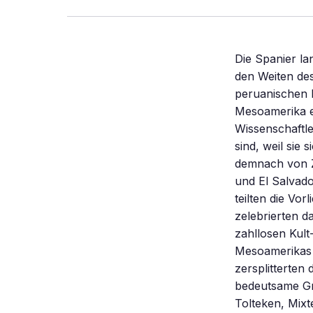
Die Spanier la
den Weiten de
peruanischen K
Mesoamerika ex
Wissenschaftle
sind, weil sie
demnach von Z
und El Salvado
teilten die Vor
zelebrierten d
zahllosen Kult
Mesoamerikas z
zersplitterten 
bedeutsame Gr
Tolteken, Mixt