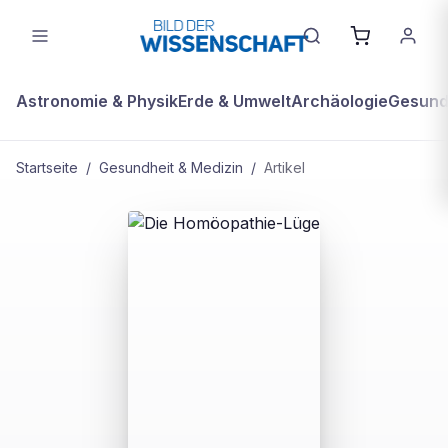
Astronomie & Physik
Erde & Umwelt
Archäologie
Gesundh
Startseite
/
Gesundheit & Medizin
/
Artikel