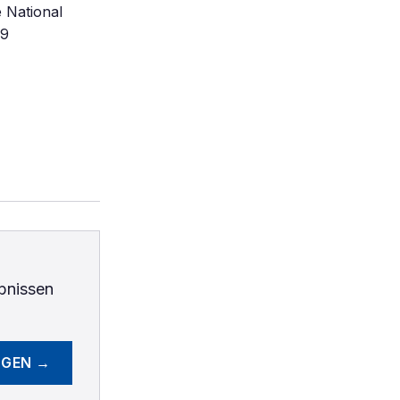
e National
09
bnissen
EGEN →