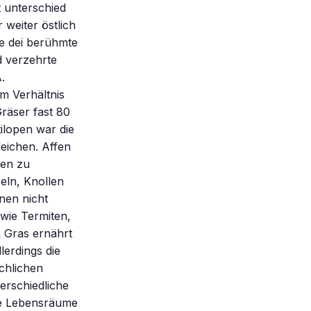
 unterschied
 weiter östlich
e dei berühmte
d verzehrte
.
m Verhältnis
räser fast 80
lopen war die
eichen. Affen
men zu
eln, Knollen
nen nicht
 wie Termiten,
n Gras ernährt
lerdings die
chlichen
terschiedliche
ue Lebensräume