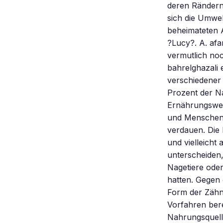
deren Rändern
sich die Umwel
beheimateten 
?Lucy?. A. afa
vermutlich noc
bahrelghazali 
verschiedener 
Prozent der N
Ernährungswei
und Menschen 
verdauen. Die
und vielleich
unterscheiden,
Nagetiere oder
hatten. Gegen 
Form der Zähn
Vorfahren bere
Nahrungsquell