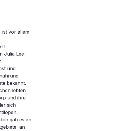
ist vor allem
Art
n Julia Lee-
n
bst und
rnährung
ste bekannt.
chen lebten
orp und ihre
er sich
tilopen,
ich gab es an
gebiete, an