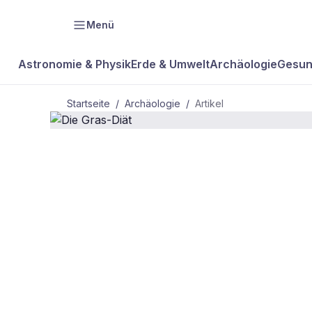
Menü
Astronomie & Physik
Erde & Umwelt
Archäologie
Gesun
Startseite
/
Archäologie
/
Artikel
ARCHÄOLOGIE
Die Gras-
Diät