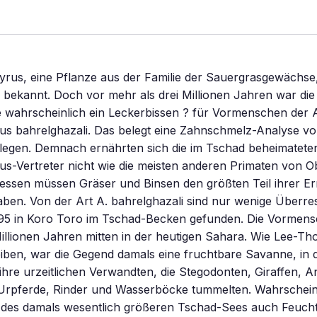
rus, eine Pflanze aus der Familie der Sauergrasgewächse, 
e bekannt. Doch vor mehr als drei Millionen Jahren war die
 wahrscheinlich ein Leckerbissen ? für Vormenschen der 
us bahrelghazali. Das belegt eine Zahnschmelz-Analyse vo
legen. Demnach ernährten sich die im Tschad beheimatete
us-Vertreter nicht wie die meisten anderen Primaten von O
dessen müssen Gräser und Binsen den größten Teil ihrer E
ben. Von der Art A. bahrelghazali sind nur wenige Überre
95 in Koro Toro im Tschad-Becken gefunden. Die Vormens
illionen Jahren mitten in der heutigen Sahara. Wie Lee-Th
iben, war die Gegend damals eine fruchtbare Savanne, in d
ihre urzeitlichen Verwandten, die Stegodonten, Giraffen, An
Urpferde, Rinder und Wasserböcke tummelten. Wahrscheinl
 des damals wesentlich größeren Tschad-Sees auch Feucht