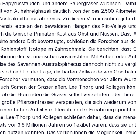
 Papyrusstauden und andere Sauergräser wuchsen. Damit
t von A. bahrelghazali deutlich von der des 2.500 Kilometer
Australopithecus afarensis. Zu diesen Vormenschen gehört
rensis lebte an den bewaldeten Hängen des Rift-Valleys un
h die typische Primaten-Kost aus Obst und Nüssen. Dass A
eine andere Diät bevorzugte, schließen die Forscher aus de
Kohlenstoff-Isotope im Zahnschmelz. Sie berichten, dass G
ahrung der Vormenschen ausmachten. Mit Kühen oder Anti
se des Savannen-Australopithecus dennoch nicht zu vergl
sind nicht in der Lage, die harten Zellwände von Grashal
 Forscher vermuten, dass die Vormenschen vor allem Wurz
t auch Samen der Gräser aßen. Lee-Thorp und Kollegen kön
 ob die Hominiden die Gräser selbst verzehrten oder Tiere
 große Pflanzenfresser verspeisten, die sich wiederum vo
einen hohen Anteil von Fleisch an der Ernährung spricht al
e. Lee-Thorp und Kollegen schließen daher, dass die mens
its vor 3,5 Millionen Jahren so flexibel waren, dass sie un
en nutzen konnten. Das verlieh ihnen die Möglichkeit, ne