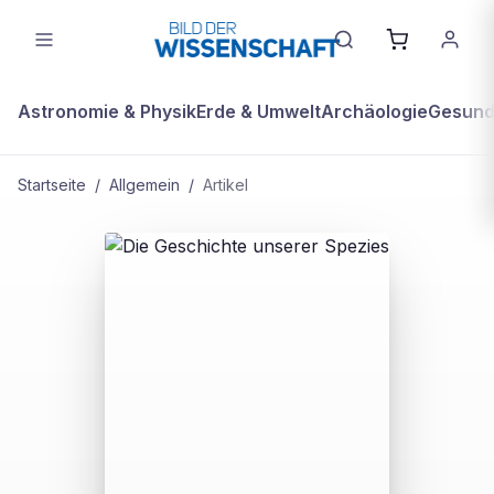
Astronomie & Physik
Erde & Umwelt
Archäologie
Gesundh
Startseite
/
Allgemein
/
Artikel