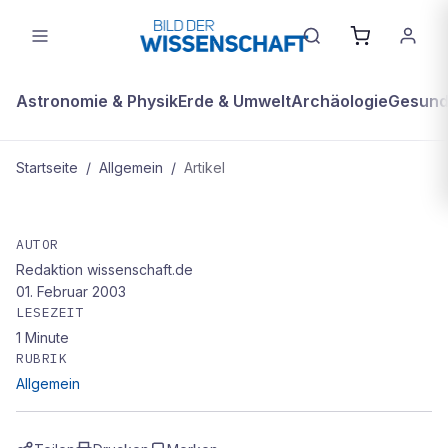
Astronomie & Physik
Erde & Umwelt
Archäologie
Gesundh
Startseite
/
Allgemein
/
Artikel
ALLGEMEIN
Die Geisterhand im Knochen
AUTOR
Redaktion wissenschaft.de
01. Februar 2003
LESEZEIT
1
Minute
RUBRIK
Allgemein