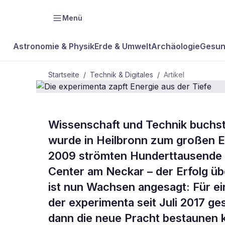
Menü
Astronomie & Physik
Erde & Umwelt
Archäologie
Gesun
Startseite
/
Technik & Digitales
/
Artikel
TECHNIK & DIGITALES
Wissenschaft und Technik buchst
Die experime
wurde in Heilbronn zum großen Er
2009 strömten Hunderttausende k
aus der Tief
Center am Neckar – der Erfolg üb
ist nun Wachsen angesagt: Für e
der experimenta seit Juli 2017 g
dann die neue Pracht bestaunen 