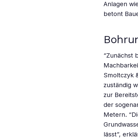
Anlagen wie
betont Baue
Bohrun
“Zunächst b
Machbarkeit
Smoltczyk &
zuständig w
zur Bereits
der sogenan
Metern. “Di
Grundwasse
lässt”, erk