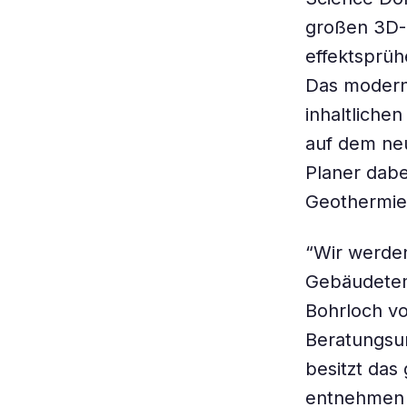
großen 3D-
effektsprüh
Das moderne
inhaltliche
auf dem neu
Planer dabe
Geothermie
“Wir werden
Gebäudetem
Bohrloch v
Beratungsu
besitzt das
entnehmen 