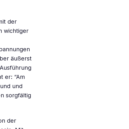
it der
 wichtiger
 Spannungen
ber äußerst
 Ausführung
t er: “Am
rund und
 sorgfältig
on der