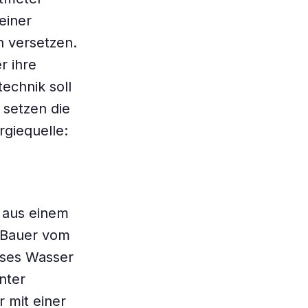
einer
 versetzen.
r ihre
echnik soll
 setzen die
rgiequelle:
 aus einem
l Bauer vom
eses Wasser
nter
 mit einer