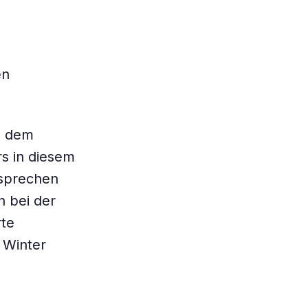
en
us dem
s in diesem
tsprechen
n bei der
rte
 Winter