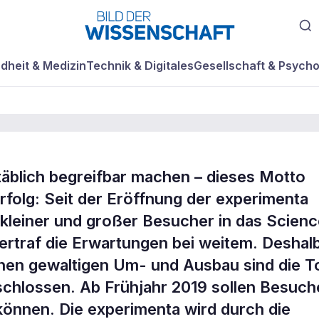
dheit & Medizin
Technik & Digitales
Gesellschaft & Psycho
äblich begreifbar machen – dieses Motto
nta zapft Energi
folg: Seit der Eröffnung der experimenta
leiner und großer Besucher in das Scienc
e
ertraf die Erwartungen bei weitem. Deshal
inen gewaltigen Um- und Ausbau sind die T
eschlossen. Ab Frühjahr 2019 sollen Besuch
können. Die experimenta wird durch die