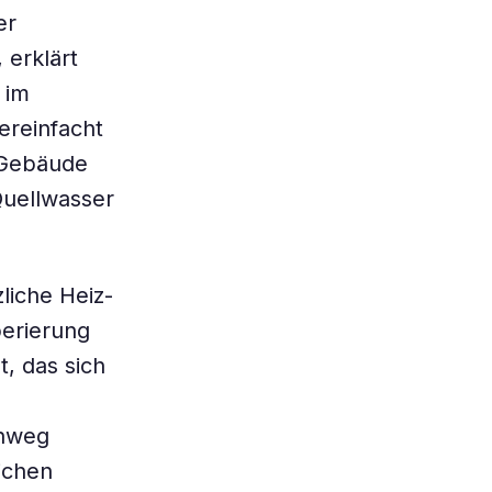
er
 erklärt
 im
reinfacht
 Gebäude
uellwasser
liche Heiz-
perierung
, das sich
inweg
ichen