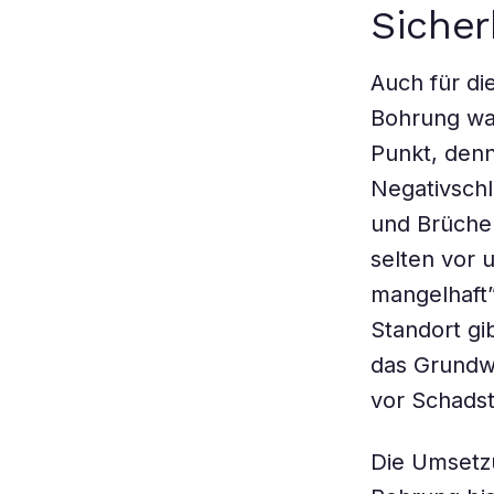
Sicher
Auch für di
Bohrung war
Punkt, den
Negativschl
und Brüche
selten vor 
mangelhaft”
Standort gi
das Grundwa
vor Schadst
Die Umsetzu