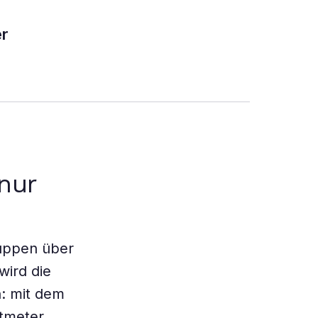
er
nur
ruppen über
wird die
n: mit dem
tmeter