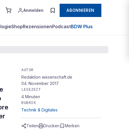
Anmelden
ABONNIEREN
logie
Shop
Rezensionen
Podcast
BDW Plus
AUTOR
Redaktion wissenschaft.de
e
04. November 2017
e
LESEZEIT
4
Minuten
b
RUBRIK
ore
Technik & Digitales
er
Teilen
Drucken
Merken