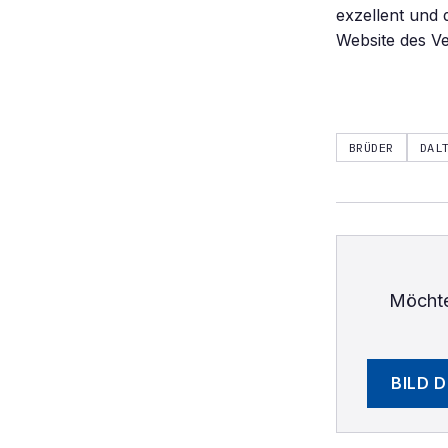
exzellent und 
Website des V
BRÜDER
DAL
Möchte
BILD 