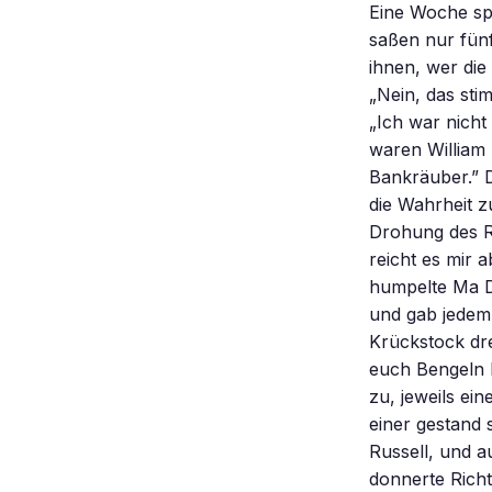
Eine Woche spä
saßen nur fünf
ihnen, wer die
„Nein, das sti
„Ich war nicht
waren William 
Bankräuber.” D
die Wahrheit z
Drohung des Ri
reicht es mir 
humpelte Ma D
und gab jedem 
Krückstock dre
euch Bengeln h
zu, jeweils ei
einer gestand 
Russell, und 
donnerte Rich