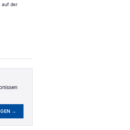
e auf der
bnissen
EGEN →