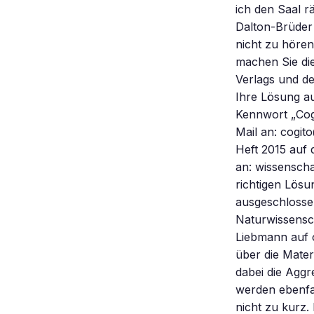
ich den Saal r
Dalton-Brüder
nicht zu hören
machen Sie die
Verlags und de
Ihre Lösung au
Kennwort „Cogi
Mail an: cogi
Heft 2015 auf d
an: wissensch
richtigen Lösu
ausgeschlossen
Naturwissensc
Liebmann auf 
über die Mater
dabei die Aggr
werden ebenfa
nicht zu kurz.