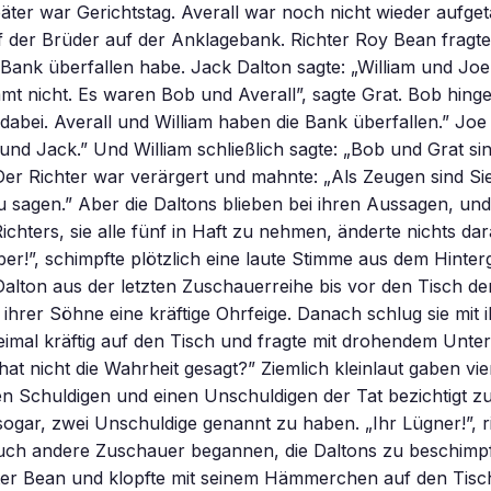
ter war Gerichtstag. Averall war noch nicht wieder aufge
 der Brüder auf der Anklagebank. Richter Roy Bean fragte
 Bank überfallen habe. Jack Dalton sagte: „William und Joe
mmt nicht. Es waren Bob und Averall”, sagte Grat. Bob hing
 dabei. Averall und William haben die Bank überfallen.” Joe 
und Jack.” Und William schließlich sagte: „Bob und Grat sin
er Richter war verärgert und mahnte: „Als Zeugen sind Sie 
u sagen.” Aber die Daltons blieben bei ihren Aussagen, und
chters, sie alle fünf in Haft zu nehmen, änderte nichts dar
aber!”, schimpfte plötzlich eine laute Stimme aus dem Hinte
alton aus der letzten Zuschauerreihe bis vor den Tisch de
ihrer Söhne eine kräftige Ohrfeige. Danach schlug sie mit 
imal kräftig auf den Tisch und fragte mit drohendem Unte
at nicht die Wahrheit gesagt?” Ziemlich kleinlaut gaben vi
nen Schuldigen und einen Unschuldigen der Tat bezichtigt 
sogar, zwei Unschuldige genannt zu haben. „Ihr Lügner!”, r
auch andere Zuschauer begannen, die Daltons zu beschimpf
ter Bean und klopfte mit seinem Hämmerchen auf den Tisch