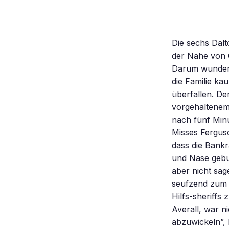
Die sechs Dalt
der Nähe von C
Darum wundert
die Familie ka
überfallen. De
vorgehaltenem
nach fünf Minu
Misses Ferguso
dass die Bank
und Nase gebu
aber nicht sag
seufzend zum Sh
Hilfs-sheriffs
Averall, war n
abzuwickeln”, 