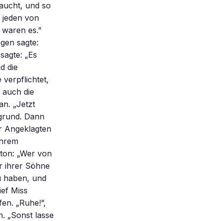
taucht, und so
 jeden von
 waren es.”
egen sagte:
sagte: „Es
d die
verpflichtet,
 auch die
an. „Jetzt
rgrund. Dann
r Angeklagten
ihrem
rton: „Wer von
er ihrer Söhne
zu haben, und
ief Miss
en. „Ruhe!”,
. „Sonst lasse