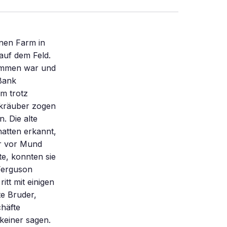
inen Farm in
 auf dem Feld.
kommen war und
 Bank
hm trotz
nkräuber zogen
. Die alte
hatten erkannt,
er vor Mund
e, konnten sie
 Ferguson
itt mit einigen
te Bruder,
chäfte
keiner sagen.