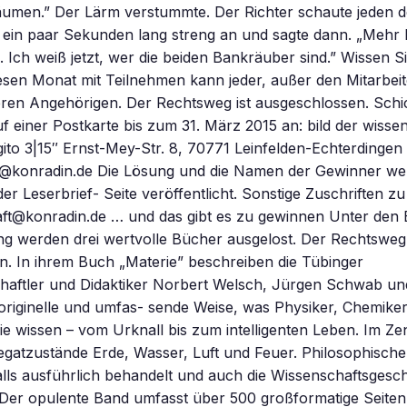
äumen.” Der Lärm verstummte. Der Richter schaute jeden d
 ein paar Sekunden lang streng an und sagte dann. „Mehr 
. Ich weiß jetzt, wer die beiden Bankräuber sind.” Wissen 
sen Monat mit Teilnehmen kann jeder, außer den Mitarbeit
ren Angehörigen. Der Rechtsweg ist ausgeschlossen. Schic
f einer Postkarte bis zum 31. März 2015 an: bild der wissen
to 3|15″ Ernst-Mey-Str. 8, 70771 Leinfelden-Echterdingen
to@konradin.de Die Lösung und die Namen der Gewinner we
er Leserbrief- Seite veröffentlicht. Sonstige Zuschriften zu 
aft@konradin.de … und das gibt es zu gewinnen Unter den 
ng werden drei wertvolle Bücher ausgelost. Der Rechtsweg 
. In ihrem Buch „Materie” beschreiben die Tübinger
haftler und Didaktiker Norbert Welsch, Jürgen Schwab un
originelle und umfas- sende Weise, was Physiker, Chemike
ie wissen – vom Urknall bis zum intelligenten Leben. Im Z
egatzustände Erde, Wasser, Luft und Feuer. Philosophisch
lls ausführlich behandelt und auch die Wissenschaftsgesc
 Der opulente Band umfasst über 500 großformatige Seiten 