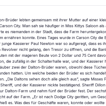
on-Brüder lebten gemeinsam mit ihrer Mutter auf einer kle
arson City. Man sah sie häufiger in Miss Kittys Saloon als
e es niemanden in der Stadt, dass die Farm herunterge
um ernähren konnte. Eines Tages wurde in Carson City die
r junge Kassierer Paul Newton war so aufgeregt, dass es i
 Revolver nicht gelang, den Tresor zu öffnen, und die Ba
ten mit der mageren Beute von 2 Dollar und 75 Cent davon
n, die zufällig in der Schalterhalle war, und der Kassierer 
räuber zwei der Dalton-Brüder waren, obwohl diese Tüch
nden hatten. Um welche beiden der Brüder es sich handelt
en. „Die Daltons sehen doch alle gleich aus”, sagte Misses
eriff, und der Kassierer nickte bestätigend. Sheriff Dillon r
 zur Dalton-Farm und nahm fünf der Brüder fest. Der sechs
icht auf der Farm. „Er ist nach Dodge City geritten, um Ges
hieß es. Was dies für Geschäfte waren, konnte oder wollte 