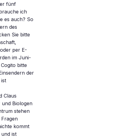
er fünf
brauche ich
Sie es auch? So
ern des
ken Sie bitte
schaft,
 oder per E-
rden im Juni-
Cogito bitte
Einsendern der
ist
d Claus
r und Biologen
entrum stehen
e Fragen
hichte kommt
und ist