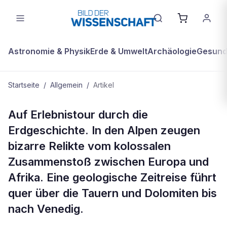
Astronomie & Physik
Erde & Umwelt
Archäologie
Gesundh
Startseite
/
Allgemein
/
Artikel
ALLGEMEIN
Auf Erlebnistour durch die
Die alpine Zeitreise
Erdgeschichte. In den Alpen zeugen
bizarre Relikte vom kolossalen
Zusammenstoß zwischen Europa und
Afrika. Eine geologische Zeitreise führt
quer über die Tauern und Dolomiten bis
nach Venedig.