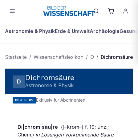
Astronomie & Physik
Erde & Umwelt
Archäologie
Gesundh
Startseite
/
Wissenschaftslexikon
/
D
/
Dichromsäure
Dichromsäure
D
Astronomie & Physik
Exklusiv für Abonnenten
BDW PLUS
Di|chrom|säu|re
〈[–krom–] f. 19; unz.;
Chem.〉
in Lösungen vorkommende Säure