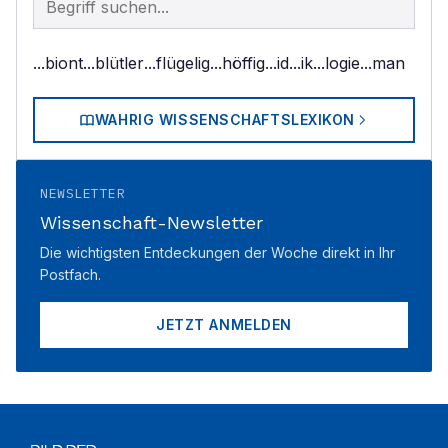
...biont
...blütler
...flügelig
...höffig
...id
...ik
...logie
...man
WAHRIG WISSENSCHAFTSLEXIKON
NEWSLETTER
Wissenschaft-Newsletter
Die wichtigsten Entdeckungen der Woche direkt in Ihr
Postfach.
JETZT ANMELDEN