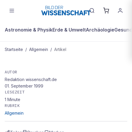
Astronomie & Physik
Erde & Umwelt
Archäologie
Gesundh
Startseite
/
Allgemein
/
Artikel
ALLGEMEIN
Diabetes bei Affen geheilt
AUTOR
Redaktion wissenschaft.de
01. September 1999
LESEZEIT
1
Minute
RUBRIK
Allgemein