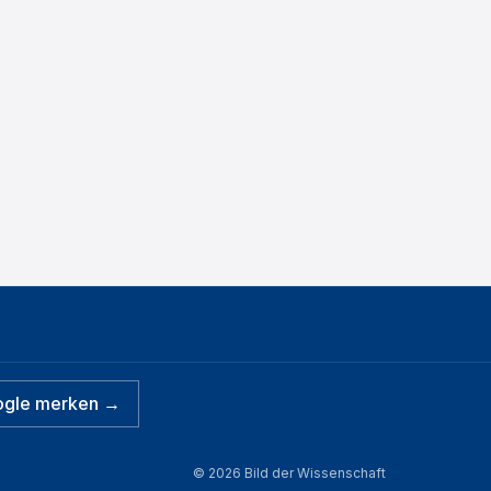
ogle merken →
©
2026
Bild der Wissenschaft