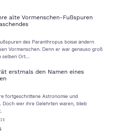
ahre alte Vormenschen-Fußspuren
raschendes
Fußspuren des Paranthropus boisei ändern
iesen Vormenschen. Denn er war genauso groß
am selben Ort…
rät erstmals den Namen eines
en
hre fortgeschrittene Astronomie und
 Doch wer ihre Gelehrten waren, blieb
.
GIE
s