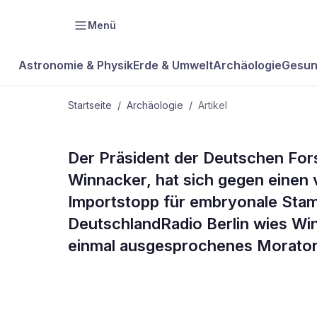
Menü
Astronomie & Physik
Erde & Umwelt
Archäologie
Gesun
Startseite
/
Archäologie
/
Artikel
ARCHÄOLOGIE
Der Präsident der Deutschen Fo
DFG-Präside
Winnacker, hat sich gegen einen 
Importstopp für embryonale Sta
für Stammze
DeutschlandRadio Berlin wies Wi
einmal ausgesprochenes Morator