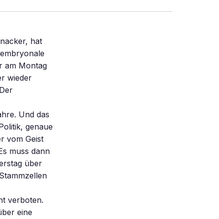
nacker, hat
r embryonale
er am Montag
er wieder
 Der
ahre. Und das
Politik, genaue
r vom Geist
 Es muss dann
erstag über
 Stammzellen
t verboten.
ber eine