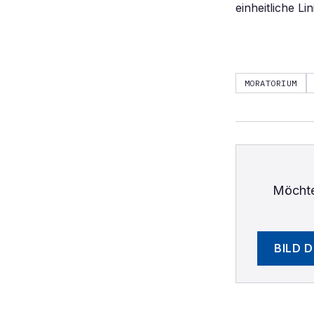
einheitliche L
MORATORIUM
Möchte
BILD 