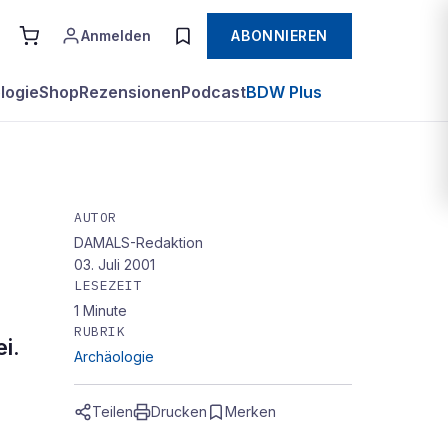
Anmelden
ABONNIEREN
logie
Shop
Rezensionen
Podcast
BDW Plus
AUTOR
DAMALS-Redaktion
rium
03. Juli 2001
LESEZEIT
1
Minute
RUBRIK
i.
Archäologie
Teilen
Drucken
Merken