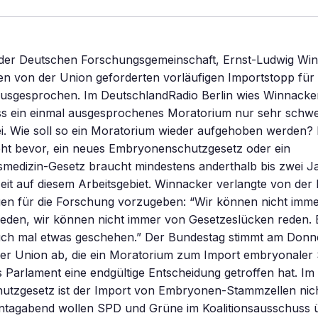
 der Deutschen Forschungsgemeinschaft, Ernst-Ludwig Win
nen von der Union geforderten vorläufigen Importstopp fü
usgesprochen. Im DeutschlandRadio Berlin wies Winnack
ass ein einmal ausgesprochenes Moratorium nur sehr schw
i. Wie soll so ein Moratorium wieder aufgehoben werden?
ht bevor, ein neues Embryonenschutzgesetz oder ein
smedizin-Gesetz braucht mindestens anderthalb bis zwei J
 Zeit auf diesem Arbeitsgebiet. Winnacker verlangte von der 
n für die Forschung vorzugeben: “Wir können nicht imme
reden, wir können nicht immer von Gesetzeslücken reden.
ch mal etwas geschehen.” Der Bundestag stimmt am Donn
der Union ab, die ein Moratorium zum Import embryonaler
as Parlament eine endgültige Entscheidung getroffen hat. Im
tzgesetz ist der Import von Embryonen-Stammzellen nich
tagabend wollen SPD und Grüne im Koalitionsausschuss ü