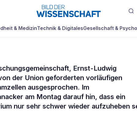
dheit & Medizin
Technik & Digitales
Gesellschaft & Psycho
rschungsgemeinschaft, Ernst-Ludwig
nt gegen Morato
von der Union geforderten vorläufigen
mmzellen ausgesprochen. Im
llen-Import
nnacker am Montag darauf hin, dass ein
ium nur sehr schwer wieder aufzuheben se