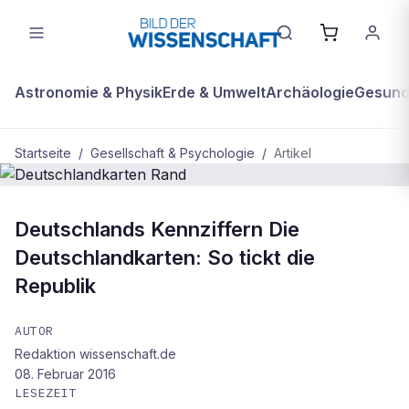
Astronomie & Physik
Erde & Umwelt
Archäologie
Gesundh
Startseite
/
Gesellschaft & Psychologie
/
Artikel
GESELLSCHAFT & PSYCHOLOGIE
Deutschlands Kennziffern Die
Deutschlandkarten Rand
Deutschlandkarten: So tickt die
Republik
AUTOR
Redaktion wissenschaft.de
08. Februar 2016
LESEZEIT