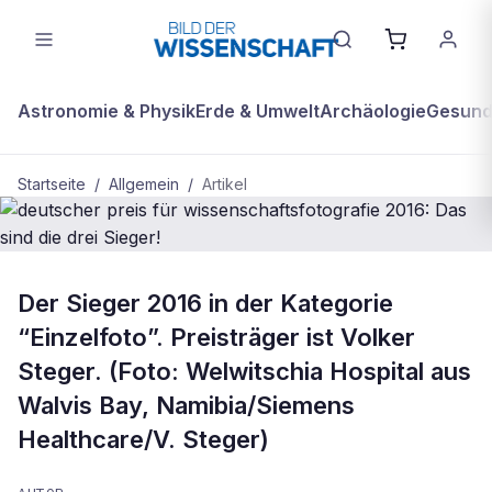
Astronomie & Physik
Erde & Umwelt
Archäologie
Gesundh
Startseite
/
Allgemein
/
Artikel
ALLGEMEIN
Der Sieger 2016 in der Kategorie
deutscher preis für
“Einzelfoto”. Preisträger ist Volker
wissenschaftsfotografie 2016: Das
Steger. (Foto: Welwitschia Hospital aus
sind die drei Sieger!
Walvis Bay, Namibia/Siemens
Healthcare/V. Steger)