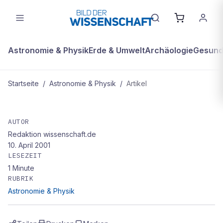
Astronomie & Physik
Erde & Umwelt
Archäologie
Gesundh
Startseite
/
Astronomie & Physik
/
Artikel
ASTRONOMIE & PHYSIK
Deutscher Forscher macht in
AUTOR
Redaktion wissenschaft.de
Argentinien sensationelle Dino-
10. April 2001
Funde
LESEZEIT
1
Minute
RUBRIK
Astronomie & Physik