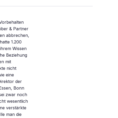
 Vorbehalten
iber & Partner
hen abbrechen,
 hatte 1.200
 ihrem Wissen
iche Beziehung
en mit
te nicht
ie eine
irektor der
 Essen, Bonn
sei zwar noch
icht wesentlich
ne verstärkte
lle man die