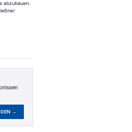
ile abzubauen.
Meißner
bnissen
EGEN →