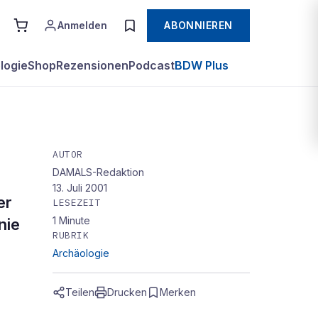
Anmelden
ABONNIEREN
logie
Shop
Rezensionen
Podcast
BDW Plus
AUTOR
DAMALS-Redaktion
egen
13. Juli 2001
er
LESEZEIT
1
Minute
nie
RUBRIK
Archäologie
Teilen
Drucken
Merken