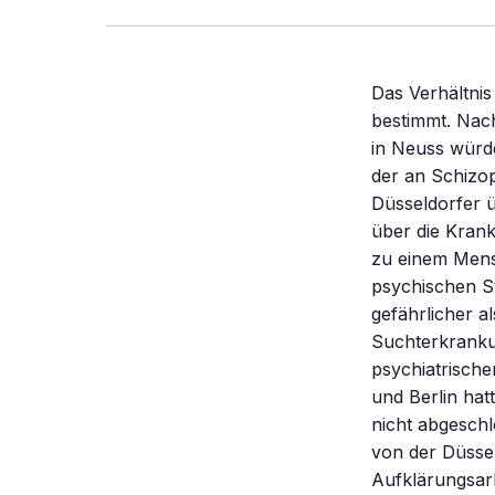
Das Verhältni
bestimmt. Nac
in Neuss würd
der an Schizoph
Düsseldorfer 
über die Krank
zu einem Mens
psychischen St
gefährlicher a
Suchterkrankun
psychiatrische
und Berlin hat
nicht abgeschl
von der Düssel
Aufklärungsar