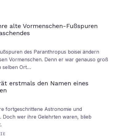
ahre alte Vormenschen-Fußspuren
raschendes
Fußspuren des Paranthropus boisei ändern
iesen Vormenschen. Denn er war genauso groß
am selben Ort…
rät erstmals den Namen eines
en
hre fortgeschrittene Astronomie und
 Doch wer ihre Gelehrten waren, blieb
.
GIE