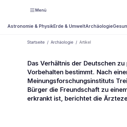
Menü
Astronomie & Physik
Erde & Umwelt
Archäologie
Gesun
Startseite
/
Archäologie
/
Artikel
ARCHÄOLOGIE
Das Verhältnis der Deutschen zu
Deutsche ha
Vorbehalten bestimmt. Nach ein
Meinungsforschungsinstituts Trei
psychisch K
Bürger die Freundschaft zu eine
erkrankt ist, berichtet die Ärztez