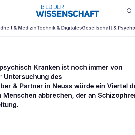
dheit & Medizin
Technik & Digitales
Gesellschaft & Psycho
 psychisch Kranken ist noch immer von
ben Vorurteile g
er Untersuchung des
ber & Partner in Neuss würde ein Viertel d
ranke
m Menschen abbrechen, der an Schizophre
eitung.