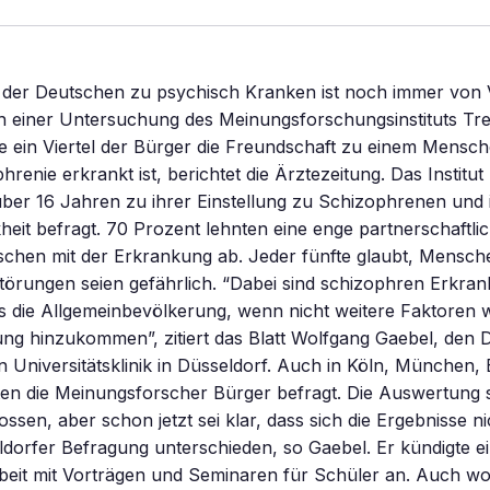
s der Deutschen zu psychisch Kranken ist noch immer von
h einer Untersuchung des Meinungsforschungsinstituts Tre
e ein Viertel der Bürger die Freundschaft zu einem Mensc
renie erkrankt ist, berichtet die Ärztezeitung. Das Institut
über 16 Jahren zu ihrer Einstellung zu Schizophrenen und
heit befragt. 70 Prozent lehnten eine enge partnerschaftl
chen mit der Erkrankung ab. Jeder fünfte glaubt, Mensch
örungen seien gefährlich. “Dabei sind schizophren Erkrank
ls die Allgemeinbevölkerung, wenn nicht weitere Faktoren w
g hinzukommen”, zitiert das Blatt Wolfgang Gaebel, den D
n Universitätsklinik in Düsseldorf. Auch in Köln, München,
ten die Meinungsforscher Bürger befragt. Die Auswertung 
ossen, aber schon jetzt sei klar, dass sich die Ergebnisse n
dorfer Befragung unterschieden, so Gaebel. Er kündigte ei
beit mit Vorträgen und Seminaren für Schüler an. Auch wo