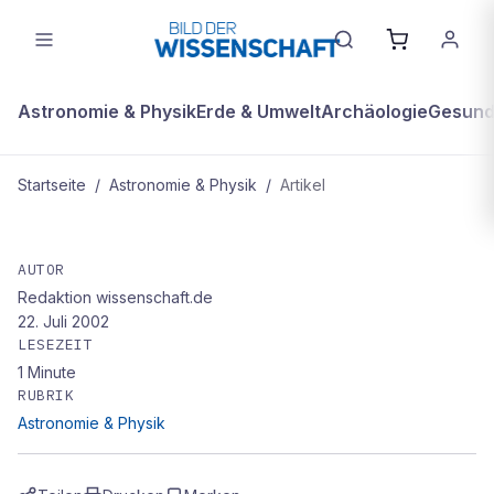
Astronomie & Physik
Erde & Umwelt
Archäologie
Gesundh
Startseite
/
Astronomie & Physik
/
Artikel
ASTRONOMIE & PHYSIK
Deutsche Forscher stellen kleinste
AUTOR
Redaktion wissenschaft.de
Magnetfalle für Bose-Einstein-
22. Juli 2002
Kondensate her
LESEZEIT
1
Minute
RUBRIK
Astronomie & Physik