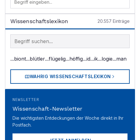
Wissenschaftslexikon
20.557
Einträge
Begriff im Lexikon suchen
...biont
...blütler
...flügelig
...höffig
...id
...ik
...logie
...man
WAHRIG WISSENSCHAFTSLEXIKON
NEWSLETTER
Wissenschaft-Newsletter
Die wichtigsten Entdeckungen der Woche direkt in Ihr
Postfach.