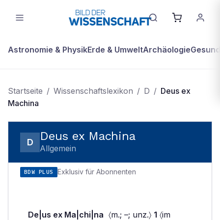
Astronomie & Physik
Erde & Umwelt
Archäologie
Gesundh
Startseite
/
Wissenschaftslexikon
/
D
/
Deus ex
Machina
Deus ex Machina
D
Allgemein
Exklusiv für Abonnenten
BDW PLUS
De|us ex Ma|chi|na
〈m.; –; unz.〉
1
〈im