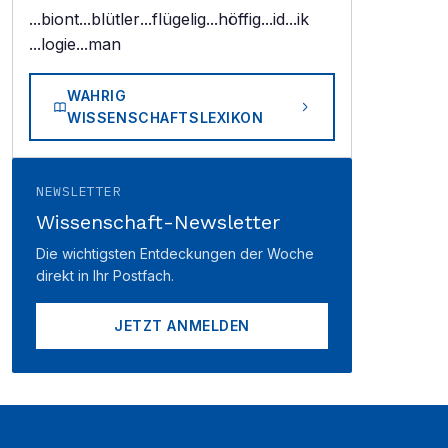
...biont
...blütler
...flügelig
...höffig
...id
...ik
...logie
...man
WAHRIG
WISSENSCHAFTSLEXIKON
NEWSLETTER
Wissenschaft-Newsletter
Die wichtigsten Entdeckungen der Woche
direkt in Ihr Postfach.
JETZT ANMELDEN