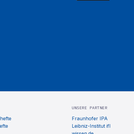
UNSERE PARTNER
hefte
Fraunhofer IPA
efte
Leibniz-Institut ifl
wissen.de