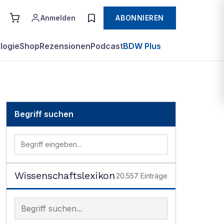
Anmelden
ABONNIEREN
logie
Shop
Rezensionen
Podcast
BDW Plus
Begriff suchen
Wissenschaftslexikon
20.557
Einträge
Begriff im Lexikon suchen