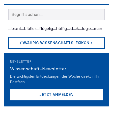
Begriff im Lexikon suchen
...biont
...blütler
...flügelig
...höffig
...id
...ik
...logie
...man
WAHRIG WISSENSCHAFTSLEXIKON
NEWSLETTER
Wissenschaft-Newsletter
Die wichtigsten Entdeckungen der Woche direkt in Ihr
Postfach.
JETZT ANMELDEN