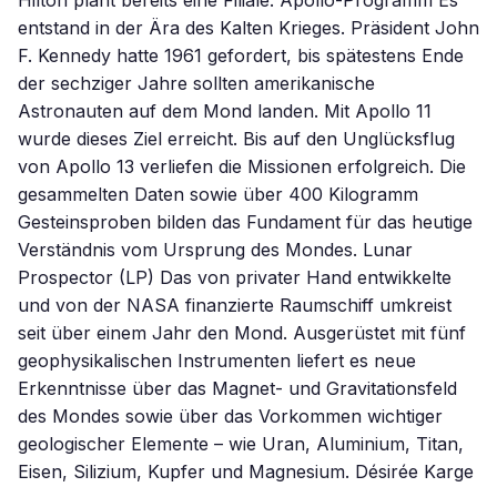
Hilton plant bereits eine Filiale. Apollo-Programm Es
entstand in der Ära des Kalten Krieges. Präsident John
F. Kennedy hatte 1961 gefordert, bis spätestens Ende
der sechziger Jahre sollten amerikanische
Astronauten auf dem Mond landen. Mit Apollo 11
wurde dieses Ziel erreicht. Bis auf den Unglücksflug
von Apollo 13 verliefen die Missionen erfolgreich. Die
gesammelten Daten sowie über 400 Kilogramm
Gesteinsproben bilden das Fundament für das heutige
Verständnis vom Ursprung des Mondes. Lunar
Prospector (LP) Das von privater Hand entwikkelte
und von der NASA finanzierte Raumschiff umkreist
seit über einem Jahr den Mond. Ausgerüstet mit fünf
geophysikalischen Instrumenten liefert es neue
Erkenntnisse über das Magnet- und Gravitationsfeld
des Mondes sowie über das Vorkommen wichtiger
geologischer Elemente – wie Uran, Aluminium, Titan,
Eisen, Silizium, Kupfer und Magnesium. Désirée Karge