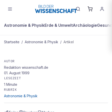
Astronomie & Physik
Erde & Umwelt
Archäologie
Gesundh
Startseite
/
Astronomie & Physik
/
Artikel
ASTRONOMIE & PHYSIK
Der zweite Aufbruch zum Mond
AUTOR
Redaktion wissenschaft.de
01. August 1999
LESEZEIT
1
Minute
RUBRIK
Astronomie & Physik