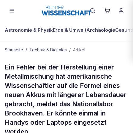
Astronomie & Physik
Erde & Umwelt
Archäologie
Gesundh
Startseite
/
Technik & Digitales
/
Artikel
TECHNIK & DIGITALES
Ein Fehler bei der Herstellung einer
Der Zufall half bei der Entwicklung
Metallmischung hat amerikanische
neuer Akkus
Wissenschaftler auf die Formel eines
neuen Akkus mit längerer Lebensdauer
gebracht, meldet das Nationallabor
Brookhaven. Er könnte einmal in
Handys oder Laptops eingesetzt
werden .