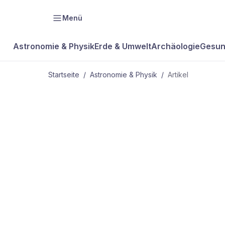
Menü
Astronomie & Physik
Erde & Umwelt
Archäologie
Gesun
Startseite
/
Astronomie & Physik
/
Artikel
ASTRONOMIE & PHYSIK
Der Zauber-
Reaktor