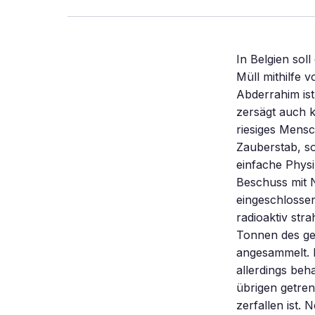
In Belgien soll die weltweit erste Anlage gebaut werden, die große Mengen radioaktiven Müll mithilfe von Neutronen unschädlich macht. von Wolfgang Kempkens Hamid Ait Abderrahim ist ein Zauberer. Aber er holt keine Kaninchen aus dem Zylinder und zersägt auch keine Jungfrau. Ait Abderrahim ist zu Höherem berufen. Er zaubert ein riesiges Menschheitsproblem weg: radioaktiven Abfall. Dazu braucht er keinen Zauberstab, sondern jede Menge Technik. Und er leistet auch nichts Magisches. Es ist einfache Physik. Der Müll, der Zehntausende von Jahren radioaktiv strahlt, wird durch Beschuss mit Neutronen zu Abfall, der nur noch wenige Hundert Jahre lang sicher eingeschlossen werden muss. Dann ist er weitaus harmloser, da er zwar immer noch radioaktiv strahlt, aber nicht mehr toxisch auf den Körper wirkt. Hunderttausende Tonnen des gefährlichen Rückstands aus der Atomstromproduktion haben sich weltweit angesammelt. Bevor Abderrahim seinen Zaubertrick anwenden kann, muss der Müll allerdings behandelt werden. Die lange Zeit gefährlichen Materialien werden von den übrigen getrennt. Dazu gehört Americium, das nach 7000 Jahren erst zur Hälfte zerfallen ist. Neptunium braucht dafür rund zwei Millionen Jahren, auch diverse Curium-Isotope strahlen sehr lange. Dazu kommen noch Plutonium und Uran – Elemente, die erneut als Reaktorbrennstoff verwendet werden können. Atome werden zerlegt Abderrahim ist Direktor des Projekts „Myrrha” am Institute for Advanced Nuclear Systems im belgischen Kernforschungszentrum in Mol bei Antwerpen. Er vollführt sein Kunststück in einer Anlage, die nach der Frau des mythischen keltischen Königs Artus benannt ist: Guinevere. Mit ihr hat er bewiesen, das