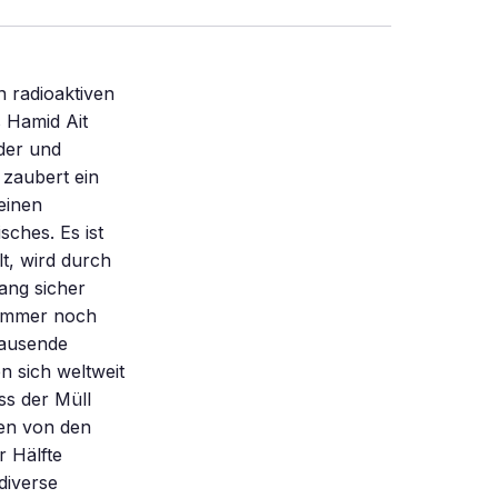
 Chinesen wollen ihn nutzen, um ihr Atommüllproblem zu entschärfen. Darum geht es auch japanischen Wissenschaftlern in einem Forschungsprogramm zur Transmutation. Sie nutzen einen Teilchenbeschleuniger im Forschungszentrum J-PARC in Tokai bei Tokio, um versuchsweise radioaktiv strahlenden Abfall in kurzlebigere Stoffe umzuwandeln. Bevor wissenschaftliche „Zauberer” Atommüll in großer Menge entschärfen, könnten aber noch Jahre oder Jahrzehnte vergehen. Vielleicht fällt die große Show auch aus. Denn die Trennung von Atommüll und Wertstoffen in Wiederaufarbeitungsanlagen ist zumindest in Deutschland höchst umstritten. Und die Kosten könnten den Projekten den Rest geben. Myrrha etwa verschlingt rund eine Milliarde Euro. Die Vernichtungskapazität liegt bei weniger als einer Tonne pro Jahr. • Der Wissenschaftsjournalist WOLFGANG KEMPKENS hat Elektrotechnik studiert und sich auf Reaktortechnik spezialisiert. Kompakt · Lang strahlende Bestandteile des Atommülls lassen sich durch Neutronenbeschuss in kurzlebige Elemente umwandeln. · Der weltweit erste Reaktor, in dem dieses Verfahren in großem Stil angewandt wird, soll bis 2024 fertig sein. Mehr zum Thema Internet So funktioniert die Transmutation von Atommülll (Info der Deutschen Physikalischen Gesellschaft): www.dpg-physik.de/veroeffentlichung/ physik_konkret/pix/Physik_Konkret_14.pdf Das Experiment „Guinevere” am Studienzentrum für Kernenergie in Mol: www.euronuclear.org/e-news/e-news-25/ GUINEVERE.htm Infos zum geplanten Forschungsreaktor „Myrrha”: myrrha.sckcen.be National Ignitio