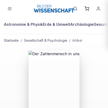
Astronomie & Physik
Erde & Umwelt
Archäologie
Gesundh
Startseite
/
Gesellschaft & Psychologie
/
Artikel